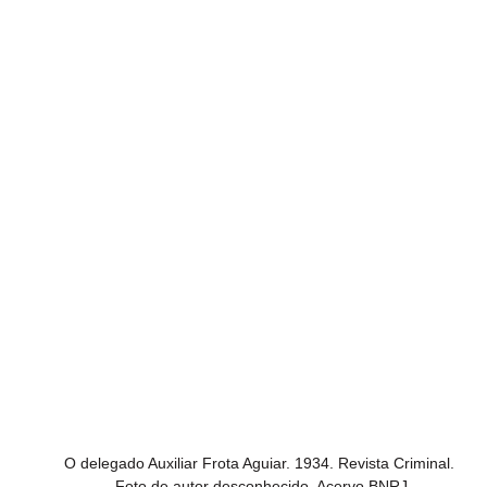
O delegado Auxiliar Frota Aguiar. 1934. Revista Criminal. 
Foto de autor desconhecido. Acervo 
BNRJ