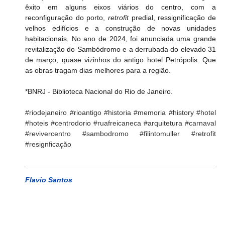
êxito em alguns eixos viários do centro, com a 
reconfiguração do porto, 
retrofit 
predial, ressignificação de 
velhos edifícios e a construção de novas unidades 
habitacionais. No ano de 2024, foi anunciada uma grande 
revitalização do Sambódromo e a derrubada do elevado 31 
de março, quase vizinhos do antigo hotel Petrópolis. Que 
as obras tragam dias melhores para a região. 
*BNRJ - Biblioteca Nacional do Rio de Janeiro.
#riodejaneiro
#rioantigo
#historia
#memoria
#history
#hotel
#hoteis
#centrodorio
#ruafreicaneca
#arquitetura
#carnaval
#revivercentro
#sambodromo
#filintomuller
#retrofit
#resignficação
Flavio Santos