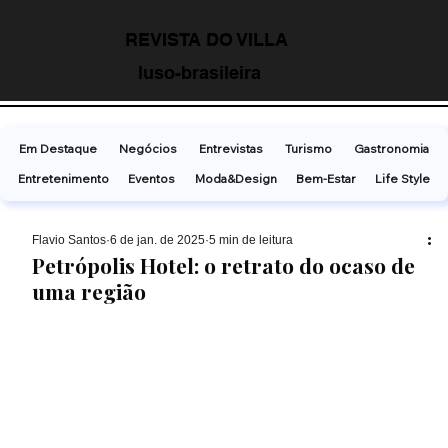
REVISTA DO VILLA
luso-brasileira
Em Destaque
Negócios
Entrevistas
Turismo
Gastronomia
Entretenimento
Eventos
Moda&Design
Bem-Estar
Life Style
Flavio Santos
6 de jan. de 2025
5 min de leitura
Petrópolis Hotel: o retrato do ocaso de
uma região