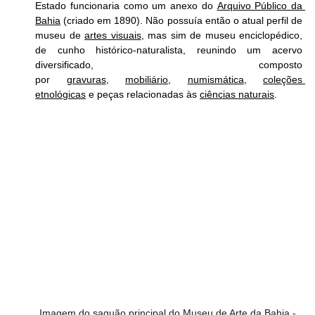
Estado funcionaria como um anexo do 
Arquivo Público da 
Bahia
 (criado em 1890). Não possuía então o atual perfil de 
museu de 
artes visuais
, mas sim de museu enciclopédico, 
de cunho histórico-naturalista, reunindo um acervo 
diversificado, composto 
por 
gravuras
, 
mobiliário
, 
numismática
, 
coleções 
etnológicas
 e peças relacionadas às 
ciências naturais
. 
Imagem do saguão principal do Museu de Arte da Bahia - 