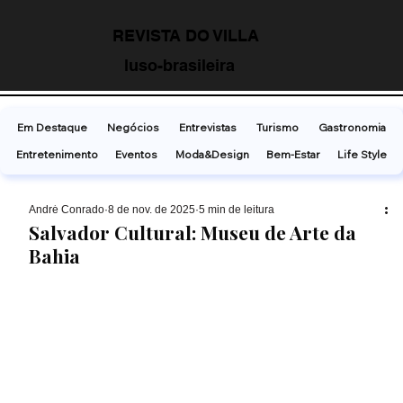
REVISTA DO VILLA
luso-brasileira
Em Destaque
Negócios
Entrevistas
Turismo
Gastronomia
Entretenimento
Eventos
Moda&Design
Bem-Estar
Life Style
André Conrado
8 de nov. de 2025
5 min de leitura
Salvador Cultural: Museu de Arte da
Bahia