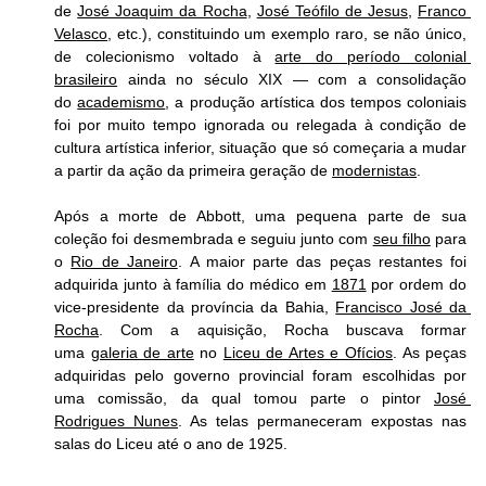
de 
José Joaquim da Rocha
, 
José Teófilo de Jesus
, 
Franco 
Velasco
, etc.), constituindo um exemplo raro, se não único, 
de colecionismo voltado à 
arte do período colonial 
brasileiro
 ainda no século XIX — com a consolidação 
do 
academismo
, a produção artística dos tempos coloniais 
foi por muito tempo ignorada ou relegada à condição de 
cultura artística inferior, situação que só começaria a mudar 
a partir da ação da primeira geração de 
modernistas
.
Após a morte de Abbott, uma pequena parte de sua 
coleção foi desmembrada e seguiu junto com 
seu filho
 para 
o 
Rio de Janeiro
. A maior parte das peças restantes foi 
adquirida junto à família do médico em 
1871
 por ordem do 
vice-presidente da província da Bahia, 
Francisco José da 
Rocha
. Com a aquisição, Rocha buscava formar 
uma 
galeria de arte
 no 
Liceu de Artes e Ofícios
. As peças 
adquiridas pelo governo provincial foram escolhidas por 
uma comissão, da qual tomou parte o pintor 
José 
Rodrigues Nunes
. As telas permaneceram expostas nas 
salas do Liceu até o ano de 1925.  