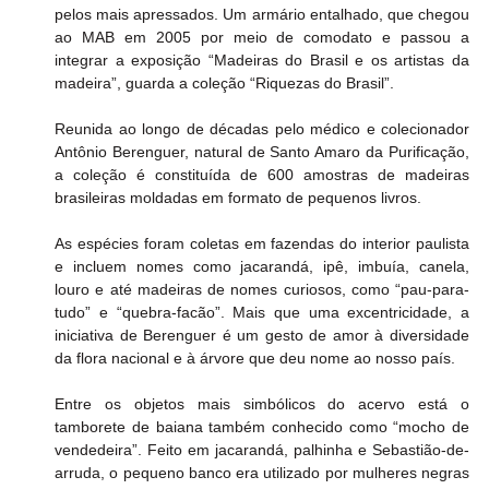
pelos mais apressados. Um armário entalhado, que chegou 
ao MAB em 2005 por meio de comodato e passou a 
integrar a exposição “Madeiras do Brasil e os artistas da 
madeira”, guarda a coleção “Riquezas do Brasil”.
Reunida ao longo de décadas pelo médico e colecionador 
Antônio Berenguer, natural de Santo Amaro da Purificação, 
a coleção é constituída de 600 amostras de madeiras 
brasileiras moldadas em formato de pequenos livros.
As espécies foram coletas em fazendas do interior paulista 
e incluem nomes como jacarandá, ipê, imbuía, canela, 
louro e até madeiras de nomes curiosos, como “pau-para-
tudo” e “quebra-facão”. Mais que uma excentricidade, a 
iniciativa de Berenguer é um gesto de amor à diversidade 
da flora nacional e à árvore que deu nome ao nosso país.
Entre os objetos mais simbólicos do acervo está o 
tamborete de baiana também conhecido como “mocho de 
vendedeira”. Feito em jacarandá, palhinha e Sebastião-de-
arruda, o pequeno banco era utilizado por mulheres negras 