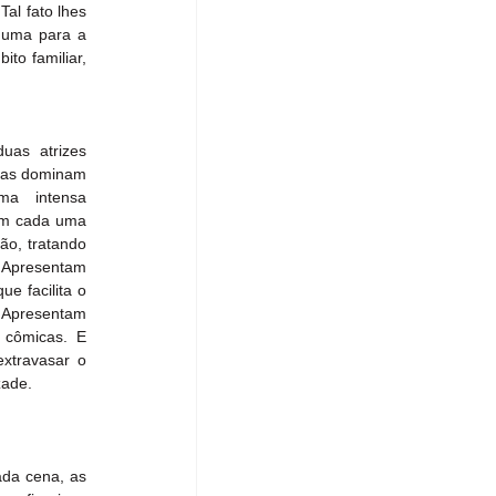
l fato lhes 
 uma para a 
o familiar, 
uas atrizes 
las dominam 
a intensa 
em cada uma 
o, tratando 
 Apresentam 
 facilita o 
Apresentam 
 cômicas. E 
travasar o 
zade.
da cena, as 