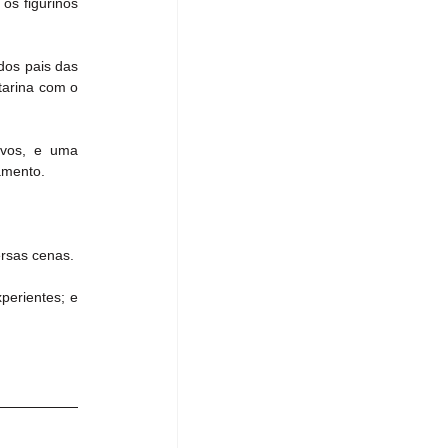
os figurinos 
os pais das 
arina com o 
ivos, e uma 
amento.
ersas cenas.
erientes; e 