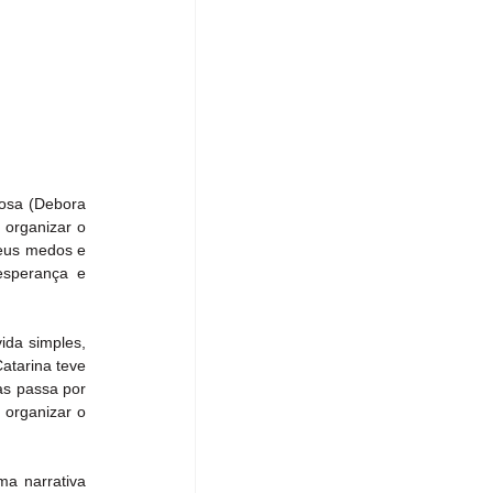
osa (Debora 
organizar o 
eus medos e 
sperança e 
da simples, 
tarina teve 
as passa por 
organizar o 
a narrativa 