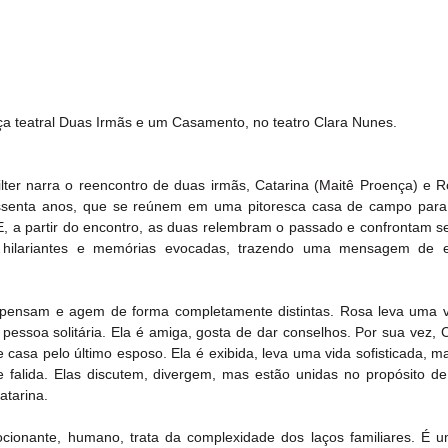
ça teatral Duas Irmãs e um Casamento, no teatro Clara Nunes.
lter narra o reencontro de duas irmãs, Catarina (Maitê Proença) e R
sessenta anos, que se reúnem em uma pitoresca casa de campo para 
E, a partir do encontro, as duas relembram o passado e confrontam s
s hilariantes e memórias evocadas, trazendo uma mensagem de e
 pensam e agem de forma completamente distintas. Rosa leva uma vi
ssoa solitária. Ela é amiga, gosta de dar conselhos. Por sua vez, Ca
 casa pelo último esposo. Ela é exibida, leva uma vida sofisticada, m
alida. Elas discutem, divergem, mas estão unidas no propósito de 
atarina.
ocionante, humano, trata da complexidade dos laços familiares. É um