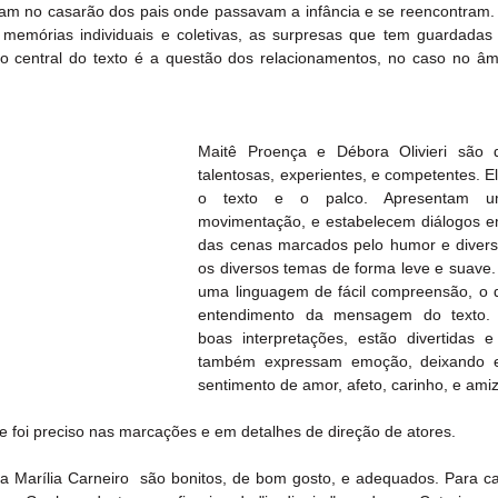
m no casarão dos pais onde passavam a infância e se reencontram. Ta
as memórias individuais e coletivas, as surpresas que tem guardadas
 central do texto é a questão dos relacionamentos, no caso no âmbit
Maitê Proença e Débora Olivieri são d
talentosas, experientes, e competentes. E
o texto e o palco. Apresentam um
movimentação, e estabelecem diálogos 
das cenas marcados pelo humor e diversã
os diversos temas de forma leve e suave.
uma linguagem de fácil compreensão, o que
entendimento da mensagem do texto. 
boas interpretações, estão divertidas e
também expressam emoção, deixando ex
sentimento de amor, afeto, carinho, e ami
le foi preciso nas marcações e em detalhes de direção de atores.
na Marília Carneiro  são bonitos, de bom gosto, e adequados. Para ca