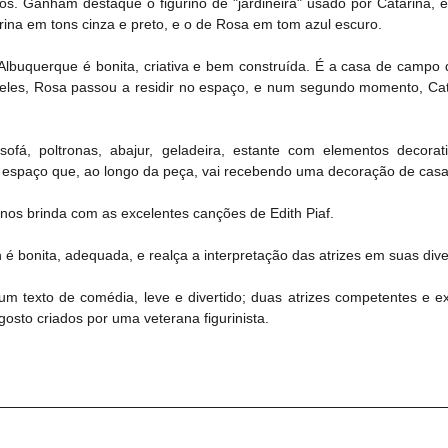
cos. Ganham destaque o figurino de "jardineira" usado por Catarina, e 
rina em tons cinza e preto, e o de Rosa em tom azul escuro.
Albuquerque é bonita, criativa e bem construída. É a casa de campo d
eles, Rosa passou a residir no espaço, e num segundo momento, Cat
sofá, poltronas, abajur, geladeira, estante com elementos decorat
 o espaço que, ao longo da peça, vai recebendo uma decoração de cas
 nos brinda com as excelentes canções de Edith Piaf.
 é bonita, adequada, e realça a interpretação das atrizes em suas div
texto de comédia, leve e divertido; duas atrizes competentes e exp
osto criados por uma veterana figurinista.