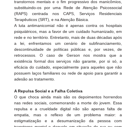
transtornos mentais e o fim progressivo dos manicômios, 
substituindo-os por uma Rede de Atenção Psicossocial 
(RAPS) centrada nos CAPS, Serviços Residenciais 
Terapêuticos (SRT), e na Atenção Básica.
​A luta antimanicomial não é apenas contra os hospitais 
psiquiátricos, mas a favor de um cuidado humanizado, em 
rede e no território. Entretanto, mais de duas décadas após 
a lei, enfrentamos um cenário de subfinanciamento, 
descontinuidade de políticas públicas e, por vezes, de 
retrocessos. O caso de Gerson nos mostra que a 
existência formal dos serviços não garante, por si só, a 
eficácia do cuidado, especialmente para aqueles que não 
possuem laços familiares ou rede de apoio para garantir a 
adesão ao tratamento.
A Repulsa Social e a Falha Coletiva
​O que choca ainda mais são os depoimentos horrendos 
nas redes sociais, comemorando a morte do jovem. Essa 
repulsa e a crueldade digital não são apenas falta de 
empatia, mas o reflexo de um problema maior: a 
estigmatização e a desumanização da pessoa com 
transtorno mental e daquele em situação de rua ou com 