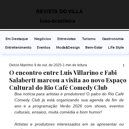
REVISTA DO VILLA
luso-brasileira
Em Destaque
Negócios
Entrevistas
Turismo
Gastronomia
Entretenimento
Eventos
Moda&Design
Bem-Estar
Life Style
Delcio Marinho
9 de out. de 2025
1 min de leitura
O encontro entre Luis Villarino e Fabi
Salabertt marcou a visita ao novo Espaço
Cultural do Rio Café Comedy Club
Boa notícia para artistas e produtores!
 O 
palco do Rio Café 
Comedy Club
 já está organizando sua 
agenda de fim de 
ano e a programação Verão 2026
 com 
shows, eventos 
culturais, ensaios, muita comédia e bom humor!
Artistas e produtores interessados em se apresentar ou 