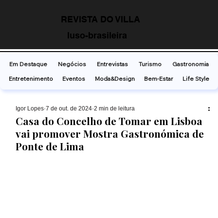
REVISTA DO VILLA
luso-brasileira
Em Destaque
Negócios
Entrevistas
Turismo
Gastronomia
Entretenimento
Eventos
Moda&Design
Bem-Estar
Life Style
Ígor Lopes
7 de out. de 2024
2 min de leitura
Casa do Concelho de Tomar em Lisboa
vai promover Mostra Gastronómica de
Ponte de Lima