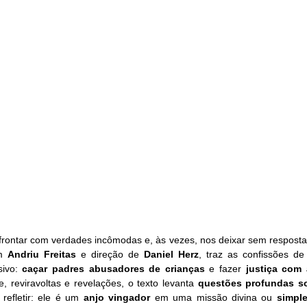
rontar com verdades incômodas e, às vezes, nos deixar sem respostas d
m 
Andriu Freitas 
e direção de 
Daniel Herz
, traz as confissões d
ivo:
 caçar padres abusadores de crianças
 e fazer 
justiça com 
, reviravoltas e revelações, o texto levanta 
questões profundas sob
refletir: ele é um 
anjo vingador
 em uma missão divina ou 
simpl