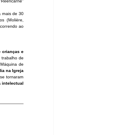
"Reencarne" 
á mais de 30 
s (Molière, 
ncorrendo 
ao 
crianças e 
trabalho de 
 Máquina de 
ia na Igreja 
se tornaram 
intelectual 