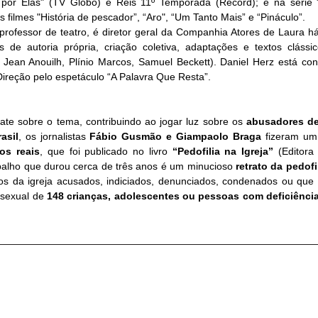
s por Elas" (TV Globo) e Reis 11º Temporada (Record); e na série 
 filmes "História de pescador”, “Aro", “Um Tanto Mais” e “Pináculo”.
e professor de teatro, é diretor geral da Companhia Atores de Laura h
e autoria própria, criação coletiva, adaptações e textos clássico
Jean Anouilh, Plínio Marcos, Samuel Beckett). Daniel Herz está co
ireção pelo espetáculo “A Palavra Que Resta”. 
bate sobre o tema, contribuindo ao jogar luz sobre os 
abusadores de 
asil
, os jornalistas 
Fábio Gusmão e Giampaolo Braga
 fizeram um 
os reais
, que foi publicado no livro
 “Pedofilia na Igreja” 
(Editora
abalho que durou cerca de três anos é um minucioso 
retrato da pedofil
s da igreja acusados, indiciados, denunciados, condenados ou que 
sexual de
 148 crianças, adolescentes ou pessoas com deficiência 