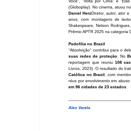
Você", "Volta por Cima" e “Ela
(Globoplay). No cinema, atuou nos
Daniel Herz
Diretor, autor, ator 
anos, com montagens de textos d
Shakespeare, Nelson Rodrigues, 
Prêmio APTR 2025 na categoria D
Pedofilia no Brasil
“Absolvição” contribui para o de
suas redes de proteção
. No 
Br
reportagem que reuniu 
108 cas
Livros, 2023). O resultado do tr
Católica no Brasil
, com membro
réus por envolvimento em abuso 
em
96 cidades de 23 estados
.
Alex Varela