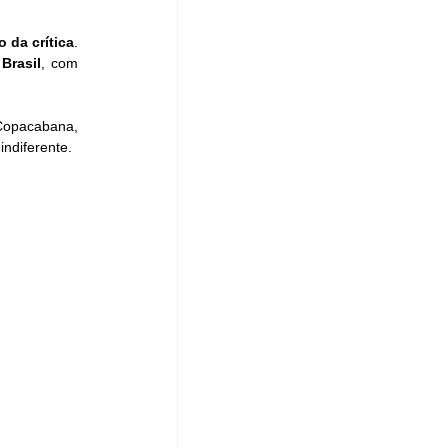
 da crítica
. 
 
Brasil
, com 
Copacabana, 
ndiferente.