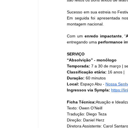
são feitos os bons textos de teatro
Sucesso em sua estreia no Festiv
Em seguida foi apresentada no
montagem nacional.
Com um 
enredo impactante
, “
entregando uma 
performance in
SERVIÇO
“Absolvição” - monólogo
Temporada:
 7 a 30 de março | 
Classificação etária:
 16 anos | 
Duração: 
60 minutos
Local: 
Espaço Abu - 
Nossa Senho
Ingressos via Sympla:
https://l
Ficha Técnica:
Atuação e Idealiz
Texto: Owen O’Neill
Tradução: Diego Teza
Direção: Daniel Herz
Diretora Assistente: Carol Santaro