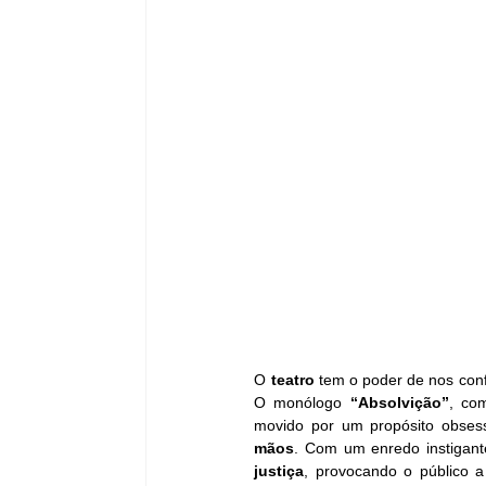
O 
teatro 
tem o poder de nos conf
O monólogo 
“Absolvição”
, co
movido por um propósito obsess
mãos
. Com um enredo instigante
justiça
, provocando o público a 