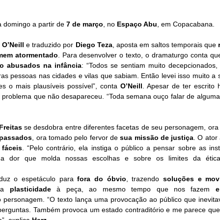
a domingo a partir de
 7 de março
, no 
Espaço Abu
, em Copacabana.
O’Neill
 e traduzido por 
Diego Teza
, aposta em saltos temporais que 
mem atormentado
. Para desenvolver o texto, o dramaturgo conta que
o abusados na infância
: “Todos se sentiam muito decepcionados,
ras pessoas nas cidades e vilas que sabiam. Então levei isso muito a sé
s o mais plausíveis possível”, conta 
O’Neill
. Apesar de ter escrito 
 problema que não desapareceu. “Toda semana ouço falar de alguma 
Freitas 
se desdobra entre diferentes facetas de seu personagem, ora 
 passados
, ora tomado pelo fervor de 
sua missão de justiça
. O ator
 fáceis
. “Pelo contrário, ela instiga o público a pensar sobre as inst
 a dor que molda nossas escolhas e sobre os limites da ética 
duz o espetáculo para 
fora do óbvio
, trazendo
 soluções e mov
la 
plasticidade
 à peça, ao mesmo tempo que nos fazem
 e
o personagem. “O texto lança uma provocação ao público que inevitav
 perguntas. Também provoca um estado contraditório e me parece que 