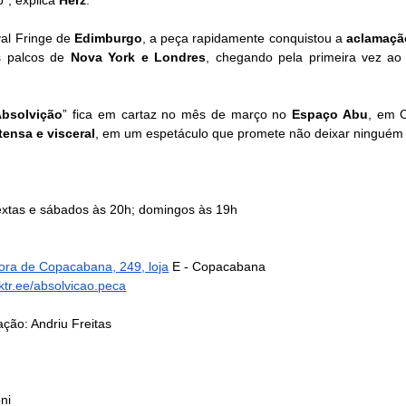
”, explica 
Herz
. 
al Fringe de 
Edimburgo
, a peça rapidamente conquistou a 
aclamação
s palcos de
 Nova York e Londres
, chegando pela primeira vez ao
Absolvição
” fica em cartaz no mês de março no 
Espaço Abu
, em 
tensa e visceral
, em um espetáculo que promete não deixar ninguém i
sextas e sábados às 20h; domingos às 19h
ra de Copacabana, 249, loja
 E - Copacabana
inktr.ee/absolvicao.peca
ação: Andriu Freitas
ni