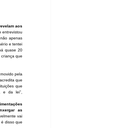
revelam aos 
 entrevistou 
 não apenas 
rio e tentei 
há quase 20 
criança que 
movido pela 
 acredita que 
ituições que 
e da lei”, 
imentações 
nxergar as 
elmente vai 
é disso que 