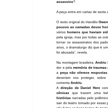
assassino
? 
A peça entra em cartaz de sexta 
O texto original do irlandês 
Owen 
poucos as camadas desse ho
vários 
homens que haviam sid
pela igreja, mas por todas as out
tornar os assassinatos dos padre
anos, o dramaturgo diz que é um
foi abusada”, revela.
Na montagem brasileira, 
Andriu 
dor e pela 
memória de traumas
a 
peça não oferece respostas
deveriam nos proteger, sobre
comenta 
Andriu
.
A 
direção de Daniel Herz
 con
cênicas
 que trazem uma be
histórias
 narradas pelo polêmic
sair do teatro tomado por essas