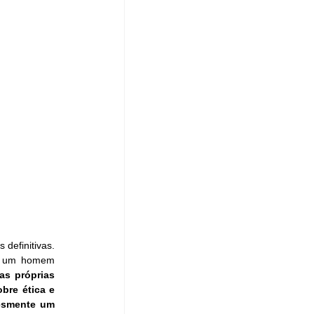
efinitivas. 
e um homem 
as próprias 
re ética e 
esmente um 