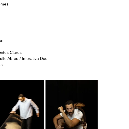
Gomes
oni
ntes Claros
fo Abreu / Interativa Doc
es