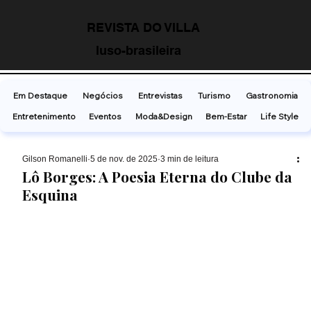
REVISTA DO VILLA
luso-brasileira
Em Destaque
Negócios
Entrevistas
Turismo
Gastronomia
Entretenimento
Eventos
Moda&Design
Bem-Estar
Life Style
Gilson Romanelli
5 de nov. de 2025
3 min de leitura
Lô Borges: A Poesia Eterna do Clube da
Esquina