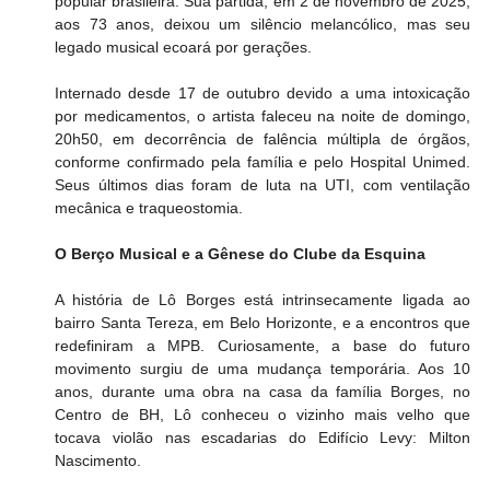
popular brasileira. Sua partida, em 2 de novembro de 2025, 
aos 73 anos, deixou um silêncio melancólico, mas seu 
legado musical ecoará por gerações.
​Internado desde 17 de outubro devido a uma intoxicação 
por medicamentos, o artista faleceu na noite de domingo, 
20h50, em decorrência de falência múltipla de órgãos, 
conforme confirmado pela família e pelo Hospital Unimed. 
Seus últimos dias foram de luta na UTI, com ventilação 
mecânica e traqueostomia.
​O Berço Musical e a Gênese do Clube da Esquina
​A história de Lô Borges está intrinsecamente ligada ao 
bairro Santa Tereza, em Belo Horizonte, e a encontros que 
redefiniram a MPB. Curiosamente, a base do futuro 
movimento surgiu de uma mudança temporária. Aos 10 
anos, durante uma obra na casa da família Borges, no 
Centro de BH, Lô conheceu o vizinho mais velho que 
tocava violão nas escadarias do Edifício Levy: Milton 
Nascimento.