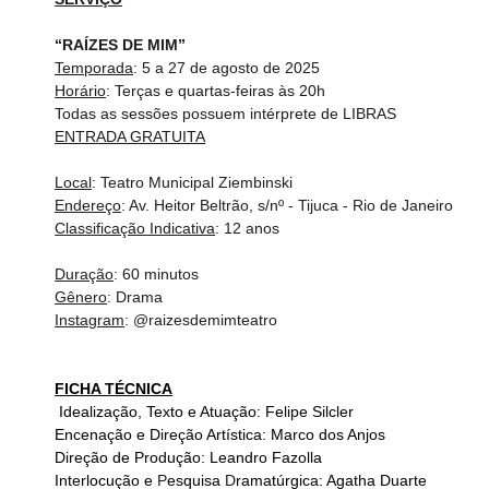
“RAÍZES DE MIM”
Temporada
: 5 a 27 de agosto de 2025
Horário
: Terças e quartas-feiras às 20h 
Todas as sessões possuem intérprete de LIBRAS 
ENTRADA GRATUITA
Local
: Teatro Municipal Ziembinski
Endereço
: Av. Heitor Beltrão, s/nº - Tijuca - Rio de Janeiro
Classificação Indicativa
: 12 anos
Duração
: 60 minutos
Gênero
: Drama
Instagram
: @raizesdemimteatro
FICHA TÉCNICA
 Idealização, Texto e Atuação: Felipe Silcler
Encenação e Direção Artística: Marco dos Anjos
Direção de Produção: Leandro Fazolla
Interlocução e 
P
esquisa 
D
ramatúrgica: Agatha Duarte