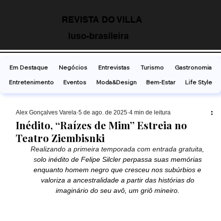
REVISTA DO VILLA
luso-brasileira
Em Destaque
Negócios
Entrevistas
Turismo
Gastronomia
Entretenimento
Eventos
Moda&Design
Bem-Estar
Life Style
Alex Gonçalves Varela
5 de ago. de 2025
4 min de leitura
Inédito, “Raízes de Mim” Estreia no
Teatro Ziembisnki
Realizando a primeira temporada com entrada gratuita, 
s
olo inédito de Felipe Silcler perpassa suas memórias 
enquanto homem negro que cresceu nos subúrbios e 
valoriza a ancestralidade a partir das histórias do 
imaginário do seu avô, um griô mineiro. 