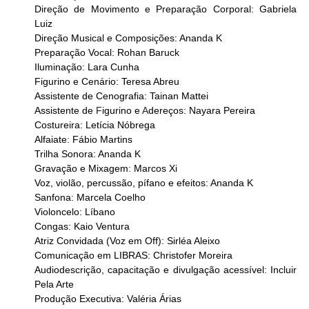
Direção de Movimento e Preparação Corporal: Gabriela 
Luiz
Direção Musical e Composições: Ananda K
Preparação Vocal: Rohan Baruck
Iluminação: Lara Cunha
Figurino e Cenário: Teresa Abreu
Assistente de Cenografia: Tainan Mattei
Assistente de 
F
igurino e 
A
dereços: Nayara Pereira
Costureira: Letícia Nóbrega
Alfaiate: Fábio Martins
Trilha Sonora: Ananda K
Gravação e Mixagem
:
 Marcos Xi
Voz, violão, percussão, pífano e efeitos: Ananda K
Sanfona: Marcela Coelho
Violoncelo: Líbano
Congas: Kaio Ventura
Atriz Convidada (Voz em Off): Sirléa Aleixo
Comunicação em LIBRAS: Christofer Moreira
Audiodescrição, capacitação e divulgação acessível: Incluir 
Pela Arte
Produção Executiva: Valéria Árias