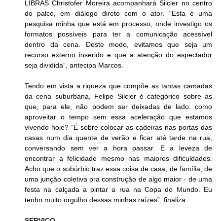
LIBRAS Christofer Moreira acompanhará Silcler no centro 
do palco, em diálogo direto com o ator. “Esta é uma 
pesquisa minha que está em processo, onde investigo os 
formatos possíveis para ter a comunicação acessível 
dentro da cena. Deste modo, evitamos que seja um 
recurso externo inserido e que a atenção do espectador 
seja dividida”, antecipa Marcos.
Tendo em vista a riqueza que compõe as tantas camadas 
da cena suburbana, Felipe Silcler é categórico sobre as 
que, para ele, não podem ser deixadas de lado: como 
aproveitar o tempo sem essa aceleração que estamos 
vivendo hoje? “É sobre colocar as cadeiras nas portas das 
casas num dia quente de verão e ficar até tarde na rua, 
conversando sem ver a hora passar. E a leveza de 
encontrar a felicidade mesmo nas maiores dificuldades. 
Acho que o subúrbio traz essa coisa de casa, de 
família
, de 
uma junção coletiva pra construção de algo maior - de uma 
festa na calçada a pintar a rua na Copa do 
M
undo. Eu 
tenho muito orgulho dessas minhas raízes”, finaliza.
SERVIÇO