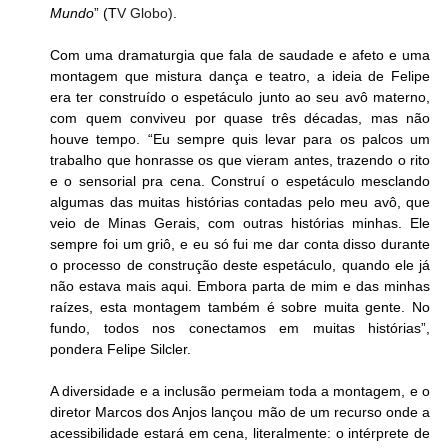
Mundo
” (T
V Globo)
.
Com uma dramaturgia que fala de saudade e afeto e uma 
montagem que mistura dança e teatro, a ideia de Felipe 
era ter construído o espetáculo junto ao seu avô materno, 
com quem conviveu por quase três décadas, mas não 
houve tempo. “Eu sempre quis levar para os palcos um 
trabalho que honrasse os que vieram antes, trazendo o rito 
e o sensorial pra cena. Construí o espetáculo mesclando 
algumas das muitas histórias contadas pelo meu avô, que 
veio de Minas Gerais, com outras histórias minhas. Ele 
sempre foi um griô, e eu só fui me dar conta disso durante 
o processo de construção deste espetáculo, quando ele já 
não estava mais aqui. Embora parta de mim e das minhas 
raízes, esta montagem também é sobre muita gente. No 
fundo, todos nos conectamos em muitas histórias”, 
pondera Felipe Silcler.
A diversidade e a inclusão permeiam toda a montagem, e o 
diretor Marcos dos Anjos lançou mão de um recurso onde a 
acessibilidade estará em cena, literalmente: o intérprete de 