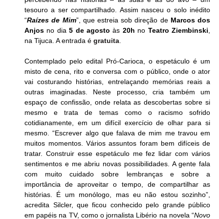
tesouro a ser compartilhado. Assim nasceu o solo inédito 
“
Raízes de Mim
”, que estreia sob direção de 
Marcos dos 
Anjos
 no dia 
5 de agosto
 às 
20h
 no 
Teatro Ziembinski
, 
na Tijuca. A entrada é 
gratuita
.
Contemplado pelo edital Pró-Carioca, o espetáculo é um 
misto de cena, rito e conversa com o público, onde o ator 
vai costurando histórias, entrelaçando memórias reais a 
outras imaginadas. Neste processo, cria também um 
espaço de confissão, onde relata as descobertas sobre si 
mesmo e trata de temas como o racismo sofrido 
cotidianamente, em um difícil exercício de olhar para si 
mesmo. “Escrever algo que falava de mim me travou em 
muitos momentos. Vários assuntos foram bem difíceis de 
tratar. Construir esse espetáculo me fez lidar com vários 
sentimentos e me abriu novas possibilidades. A gente fala 
com muito cuidado sobre lembranças e sobre a 
importância de aproveitar o tempo, de compartilhar as 
histórias. É um monólogo, mas eu não estou sozinho”, 
acredita Silcler, que ficou conhecido pelo grande público 
em papéis na TV, como o jornalista Libério na novela “
Novo 