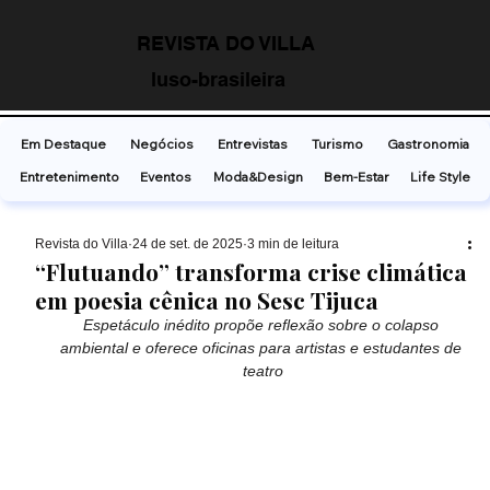
REVISTA DO VILLA
luso-brasileira
Em Destaque
Negócios
Entrevistas
Turismo
Gastronomia
Entretenimento
Eventos
Moda&Design
Bem-Estar
Life Style
Revista do Villa
24 de set. de 2025
3 min de leitura
“Flutuando” transforma crise climática
em poesia cênica no Sesc Tijuca
Espetáculo inédito propõe reflexão sobre o colapso 
ambiental e oferece oficinas para artistas e estudantes de 
teatro