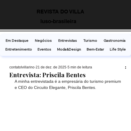
REVISTA DO VILLA
luso-brasileira
Em Destaque
Negócios
Entrevistas
Turismo
Gastronomia
Entretenimento
Eventos
Moda&Design
Bem-Estar
Life Style
contatolvillarino
21 de dez. de 2025
5 min de leitura
Entrevista: Priscila Bentes
A minha entrevistada é a empresária do turismo premium 
e CEO do Circuito Elegante, Priscila Bentes.