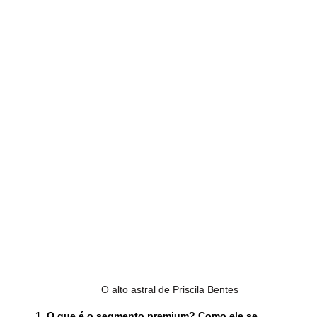
O alto astral de Priscila Bentes
1. O que é o segmento premium? Como ele se 