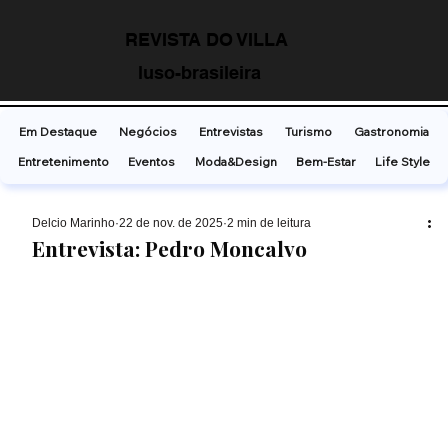
REVISTA DO VILLA
luso-brasileira
Em Destaque
Negócios
Entrevistas
Turismo
Gastronomia
Entretenimento
Eventos
Moda&Design
Bem-Estar
Life Style
Delcio Marinho
22 de nov. de 2025
2 min de leitura
Entrevista: Pedro Moncalvo