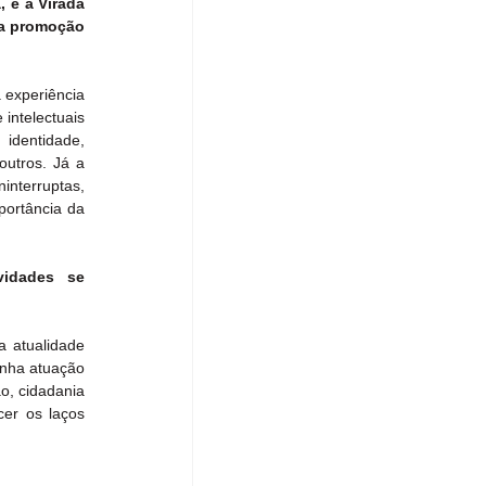
 e a Virada 
a promoção 
experiência 
intelectuais 
dentidade, 
utros. Já a 
nterruptas, 
ortância da 
idades se 
 atualidade 
nha atuação 
, cidadania 
er os laços 