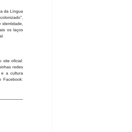
a da Língua 
colonizado", 
identidade, 
is os laços 
al.
Os interessados podem acompanhar as atividades da Associação Portugal Brasil 200 anos através do site oficial: 
inhas redes 
e a cultura 
o Facebook: 