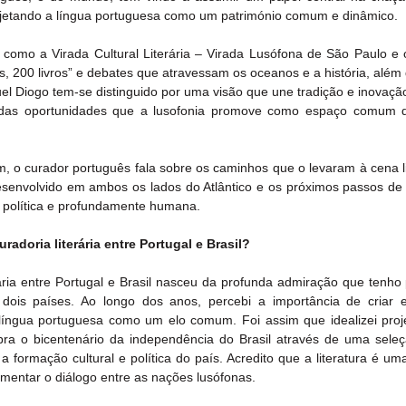
 projetando a língua portuguesa como um património comum e dinâmico.
, como a Virada Cultural Literária – Virada Lusófona de São Paulo e o
s, 200 livros” e debates que atravessam os oceanos e a história, além
l Diogo tem-se distinguido por uma visão que une tradição e inovação
va das oportunidades que a lusofonia promove como espaço comum d
, o curador português fala sobre os caminhos que o levaram à cena lit
desenvolvido em ambos os lados do Atlântico e os próximos passos de
, política e profundamente humana.
adoria literária entre Portugal e Brasil?
rária entre Portugal e Brasil nasceu da profunda admiração que tenho 
s dois países. Ao longo dos anos, percebi a importância de criar 
íngua portuguesa como um elo comum. Foi assim que idealizei proj
ebra o bicentenário da independência do Brasil através de uma seleç
formação cultural e política do país. Acredito que a literatura é uma
omentar o diálogo entre as nações lusófonas.