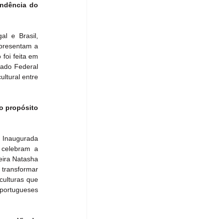
ndência do 
l e Brasil, 
presentam a 
foi feita em 
ado Federal 
ltural entre 
o propósito 
 Inaugurada 
celebram a 
eira Natasha 
 transformar 
ulturas que 
portugueses 