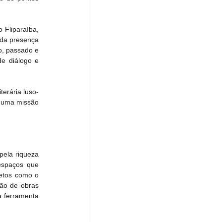
 Fliparaíba, 
 da presença 
, passado e 
e diálogo e 
erária luso-
 uma missão 
pela riqueza 
espaços que 
etos como o 
ão de obras 
 ferramenta 