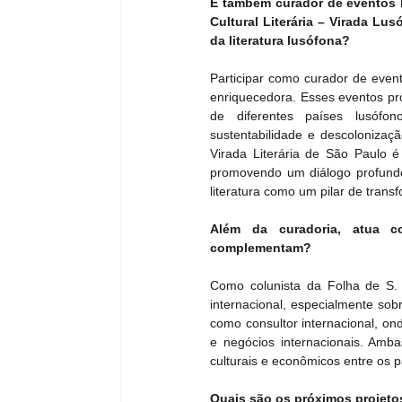
É também curador de eventos li
Cultural Literária – Virada L
da literatura lusófona?
Participar como curador de event
enriquecedora. Esses eventos pro
de diferentes países lusófon
sustentabilidade e descolonizaçã
Virada Literária de São Paulo é 
promovendo um diálogo profundo 
literatura como um pilar de tran
Além da curadoria, atua co
complementam?
Como colunista da Folha de S. 
internacional, especialmente sob
como consultor internacional, on
e negócios internacionais. Amb
culturais e econômicos entre os p
Quais são os próximos projeto