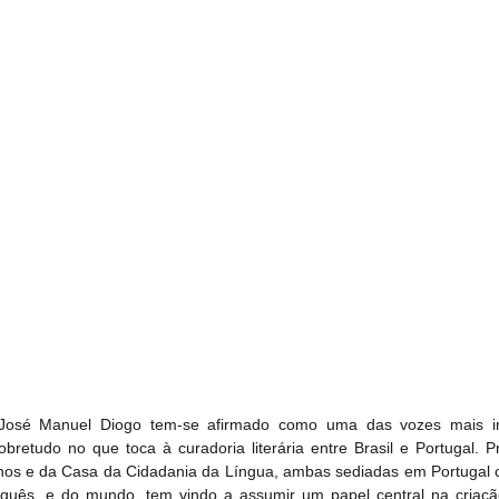
José Manuel Diogo tem-se afirmado como uma das vozes mais inf
bretudo no que toca à curadoria literária entre Brasil e Portugal. Pr
anos e da Casa da Cidadania da Língua, ambas sediadas em Portugal 
tuguês, e do mundo, tem vindo a assumir um papel central na criaçã