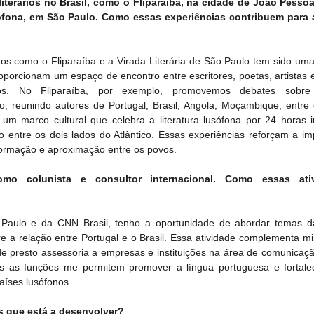
terários no Brasil, como o Fliparaíba, na cidade de João Pessoa,
usófona, em São Paulo. Como essas experiências contribuem para 
os como o Fliparaíba e a Virada Literária de São Paulo tem sido uma 
porcionam um espaço de encontro entre escritores, poetas, artistas e 
os. No Fliparaíba, por exemplo, promovemos debates sobre i
o, reunindo autores de Portugal, Brasil, Angola, Moçambique, entre o
um marco cultural que celebra a literatura lusófona por 24 horas ini
entre os dois lados do Atlântico. Essas experiências reforçam a imp
sformação e aproximação entre os povos.
mo colunista e consultor internacional. Como essas ativ
Paulo e da CNN Brasil, tenho a oportunidade de abordar temas da
re a relação entre Portugal e o Brasil. Essa atividade complementa mi
de presto assessoria a empresas e instituições na área de comunicação
as as funções me permitem promover a língua portuguesa e fortalec
aíses lusófonos.
s que está a desenvolver?