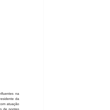
luentes na 
esidente da 
com atuação 
o de pontes 