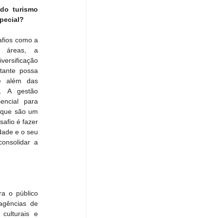
do turismo 
pecial? 
fios como a 
s áreas, a 
ersificação 
tante possa 
e além das 
s. A gestão 
ncial para 
 que são um 
afio é fazer 
dade e o seu 
nsolidar a 
 o público 
agências de 
culturais e 