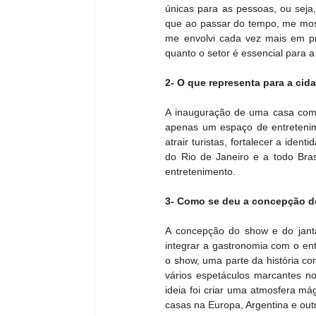
únicas para as pessoas, ou seja,
que ao passar do tempo, me most
me envolvi cada vez mais em pr
quanto o setor é essencial para
2- O que representa para a ci
A inauguração de uma casa como 
apenas um espaço de entretenim
atrair turistas, fortalecer a iden
do Rio de Janeiro e a todo Bras
entretenimento.
3- Como se deu a concepção do
A concepção do show e do janta
integrar a gastronomia com o ent
o show, uma parte da história con
vários espetáculos marcantes n
ideia foi criar uma atmosfera m
casas na Europa, Argentina e out