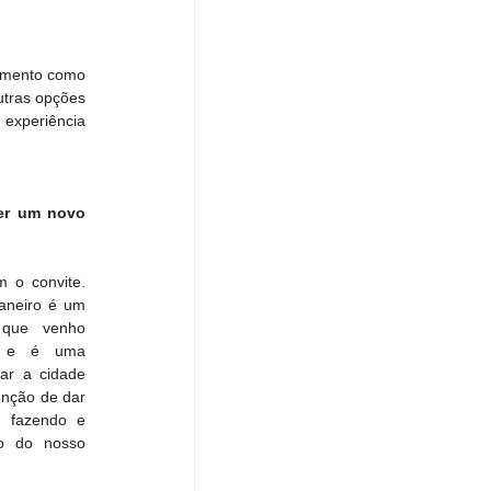
amento como 
tras opções 
experiência 
er um novo 
 o convite. 
neiro é um 
que venho 
, e é uma 
ar a cidade 
nção de dar 
 fazendo e 
o do nosso 