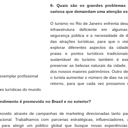
6- Quais são os grandes problemas 
carioca que demandam uma atenção es
O turismo no Rio de Janeiro enfrenta desa
infraestrutura deficiente em alguma
segurança pública e a necessidade de div
das atrações turísticas, para que o visi
explorar diferentes aspectos da cidad
praias e pontos turísticos tradicionai
sustentável do turismo também é esse
preservar as belezas naturais da cidade,
dos nossos maiores patrimônios. Outro des
exemplar profissional
o turista aumentar o número de dias na ci
retorno, para que cada vez possamos co
es turísticas do mundo.
ndimento é promovido no Brasil e no exterior? 
vido através de campanhas de marketing direcionadas tanto para
acional. Trabalhamos com parcerias estratégicas, influenciadores, 
, para atingir um público global que busque novas experiências 