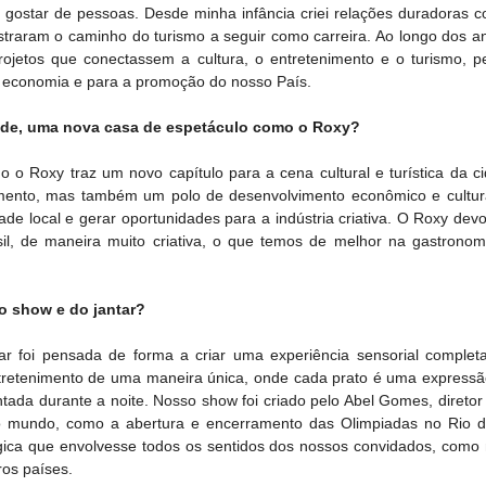
 gostar de pessoas. Desde minha infância criei relações duradoras c
raram o caminho do turismo a seguir como carreira. Ao longo dos a
ojetos que conectassem a cultura, o entretenimento e o turismo, p
 a economia e para a promoção do nosso País.
dade, uma nova casa de espetáculo como o Roxy? 
o Roxy traz um novo capítulo para a cena cultural e turística da ci
ento, mas também um polo de desenvolvimento econômico e cultura
tidade local e gerar oportunidades para a indústria criativa. O Roxy devo
il, de maneira muito criativa, o que temos de melhor na gastronomia
 show e do jantar? 
r foi pensada de forma a criar uma experiência sensorial complet
retenimento de uma maneira única, onde cada prato é uma expressão a
tada durante a noite. Nosso show foi criado pelo Abel Gomes, diretor 
o mundo, como a abertura e encerramento das Olimpiadas no Rio de
ágica que envolvesse todos os sentidos dos nossos convidados, como 
ros países.