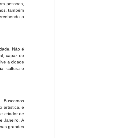
om pessoas, 
nos, também 
ercebendo o 
dade. Não é 
l, capaz de 
lve a cidade 
, cultura e 
a. Buscamos 
rtística, e 
e criador de 
 Janeiro. A 
nas grandes 