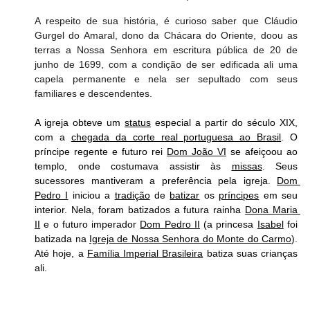
A respeito de sua história, é curioso saber que Cláudio 
Gurgel do Amaral, dono da Chácara do Oriente, doou as 
terras a Nossa Senhora em escritura pública de 20 de 
junho de 1699, com a condição de ser edificada ali uma 
capela permanente e nela ser sepultado com seus 
familiares e descendentes.
A igreja obteve um 
status
 especial a partir do século XIX, 
com a 
chegada da corte real portuguesa ao Brasil
. O 
príncipe regente e futuro rei 
Dom João VI
 se afeiçoou ao 
templo, onde costumava assistir às 
missas
. Seus 
sucessores mantiveram a preferência pela igreja. 
Dom 
Pedro I
 iniciou a 
tradição
 de 
batizar
 os 
príncipes
 em seu 
interior. Nela, foram batizados a futura rainha 
Dona Maria 
II
 e o futuro imperador 
Dom Pedro II
 (a princesa 
Isabel
 foi 
batizada na 
Igreja de Nossa Senhora do Monte do Carmo
). 
Até hoje, a 
Família Imperial Brasileira
 batiza suas crianças 
ali. 