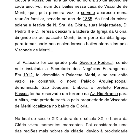
louvor a 
Nossa Senhora da Glória
, no dia 
15 de agosto
 de 
cada ano. Foi, num dos bailes nessa casa do Visconde de 
Meriti, que, pela primeira vez, o 
sorvete
 apareceu numa 
reunião familiar, servido no ano de 
1835
. Ao final da missa 
solene e festiva de N. Sra. da Glória, suas Majestades, D. 
Pedro II e D. Teresa desciam a ladeira da 
Igreja da Glória
, 
dirigindo-se ao palacete Meriti, bem perto da dita Igreja, 
para tomar parte nos esplendorosos bailes oferecidos pelo 
Visconde de Meriti...
Tal Palacete foi comprado pelo 
Governo Federal
, sendo 
nele instalada a Secretaria dos Negócios Estrangeiros. 
Em 
1912
, foi demolido o Palacete Meriti, e no seu chão 
vazio se construiu o novo Palácio Arquiepiscopal, 
denominado São Joaquim. Embora o 
prefeito
Pereira 
Passos
 tenha reservado um terreno na 
Av. Rio Branco
 para 
a Mitra, esta preferiu trocá-lo pela propriedade do Visconde 
de Meriti localizada no 
bairro da Glória
.
No final do século XIX e durante o século XX, o bairro da 
Glória viveu momentos marcantes. Foi considerada uma 
das regiões mais nobres da cidade, devido à proximidade 