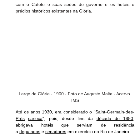
com o Catete e suas sedes do governo e os hotéis e 
prédios históricos existentes na Glória. 
Largo da Glória - 1900 - Foto de Augusto Malta - Acervo 
IMS
Até os 
anos 1930
, era considerado o "
Saint-Germain-des-
Prés
carioca
", pois, desde fins da 
década de 1880
, 
abrigava 
hotéis
 que serviam de residência 
a 
deputados
 e 
senadores
 em exercício no Rio de Janeiro.