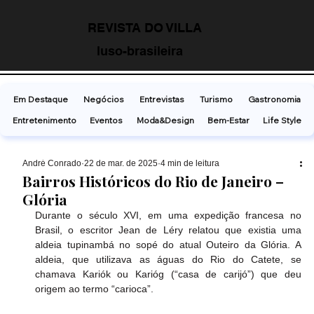
REVISTA DO VILLA
luso-brasileira
Em Destaque
Negócios
Entrevistas
Turismo
Gastronomia
Entretenimento
Eventos
Moda&Design
Bem-Estar
Life Style
André Conrado
22 de mar. de 2025
4 min de leitura
Bairros Históricos do Rio de Janeiro –
Glória
Durante o século XVI, em uma expedição francesa no 
Brasil, o escritor Jean de Léry relatou que existia uma 
aldeia tupinambá no sopé do atual Outeiro da Glória. A 
aldeia, que utilizava as águas do Rio do Catete, se 
chamava Kariók ou Karióg (“casa de carijó”) que deu 
origem ao termo “carioca”. 