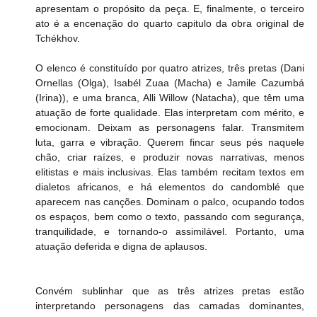
apresentam o propósito da peça. E, finalmente, o terceiro 
ato é a encenação do quarto capitulo da obra original de 
Tchékhov.
O elenco é constituído por quatro atrizes, três pretas (Dani 
Ornellas (Olga), Isabél Zuaa (Macha) e Jamile Cazumbá 
(Irina)), e uma branca, Alli Willow (Natacha), que têm uma 
atuação de forte qualidade. Elas interpretam com mérito, e 
emocionam. Deixam as personagens falar. Transmitem 
luta, garra e vibração. Querem fincar seus pés naquele 
chão, criar raízes, e produzir novas narrativas, menos 
elitistas e mais inclusivas. Elas também recitam textos em 
dialetos africanos, e há elementos do candomblé que 
aparecem nas canções. Dominam o palco, ocupando todos 
os espaços, bem como o texto, passando com segurança, 
tranquilidade, e tornando-o assimilável. Portanto, uma 
atuação deferida e digna de aplausos.
Convém sublinhar que as três atrizes pretas estão 
interpretando personagens das camadas dominantes, 