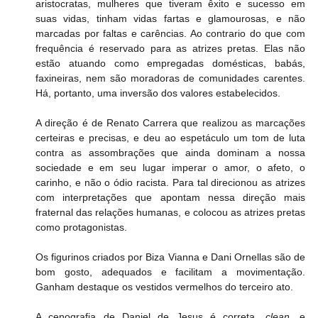
aristocratas, mulheres que tiveram êxito e sucesso em 
suas vidas, tinham vidas fartas e glamourosas, e não 
marcadas por faltas e carências. Ao contrario do que com 
frequência é reservado para as atrizes pretas. Elas não 
estão atuando como empregadas domésticas, babás, 
faxineiras, nem são moradoras de comunidades carentes. 
Há, portanto, uma inversão dos valores estabelecidos.
A direção é de Renato Carrera que realizou as marcações 
certeiras e precisas, e deu ao espetáculo um tom de luta 
contra as assombrações que ainda dominam a nossa 
sociedade e em seu lugar imperar o amor, o afeto, o 
carinho, e não o ódio racista. Para tal direcionou as atrizes 
com interpretações que apontam nessa direção mais 
fraternal das relações humanas, e colocou as atrizes pretas 
como protagonistas.
Os figurinos criados por Biza Vianna e Dani Ornellas são de 
bom gosto, adequados e facilitam a movimentação. 
Ganham destaque os vestidos vermelhos do terceiro ato.
A cenografia de Daniel de Jesus é correta, 
clean
, e 