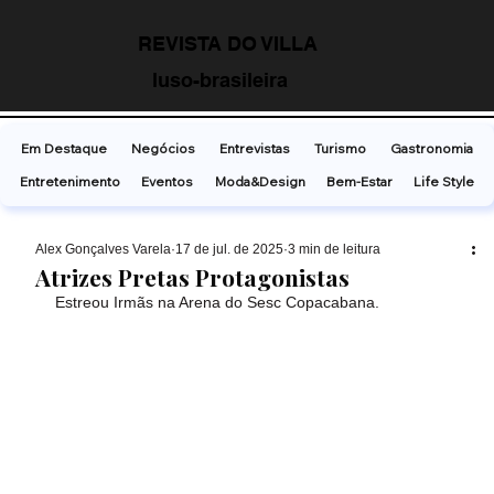
REVISTA DO VILLA
luso-brasileira
Em Destaque
Negócios
Entrevistas
Turismo
Gastronomia
Entretenimento
Eventos
Moda&Design
Bem-Estar
Life Style
Alex Gonçalves Varela
17 de jul. de 2025
3 min de leitura
Atrizes Pretas Protagonistas
Estreou Irmãs na Arena do Sesc Copacabana. 