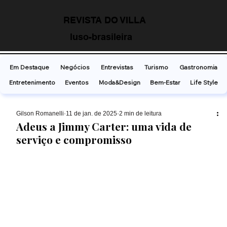
REVISTA DO VILLA
luso-brasileira
Em Destaque
Negócios
Entrevistas
Turismo
Gastronomia
Entretenimento
Eventos
Moda&Design
Bem-Estar
Life Style
Gilson Romanelli
11 de jan. de 2025
2 min de leitura
Adeus a Jimmy Carter: uma vida de
serviço e compromisso