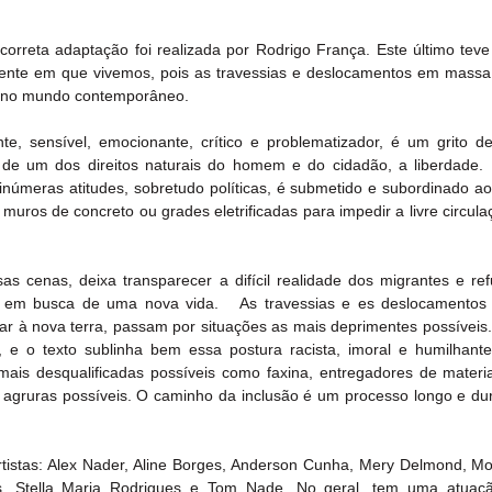
 correta adaptação foi realizada por Rodrigo França. Este último teve
sente em que vivemos, pois as travessias e deslocamentos em massa
 no mundo contemporâneo.
e, sensível, emocionante, crítico e problematizador, é um grito de 
 de um dos direitos naturais do homem e do cidadão, a liberdade. E
úmeras atitudes, sobretudo políticas, é submetido e subordinado ao p
 muros de concreto ou grades eletrificadas para impedir a livre circula
s cenas, deixa transparecer a difícil realidade dos migrantes e ref
em busca de uma nova vida.   As travessias e es deslocamentos 
gar à nova terra, passam por situações as mais deprimentes possíveis.
, e o texto sublinha bem essa postura racista, imoral e humilhante
ais desqualificadas possíveis como faxina, entregadores de materiai
 agruras possíveis. O caminho da inclusão é um processo longo e dur
tistas: Alex Nader, Aline Borges, Anderson Cunha, Mery Delmond, Moni
es, Stella Maria Rodrigues e Tom Nade. No geral, tem uma atuaçã