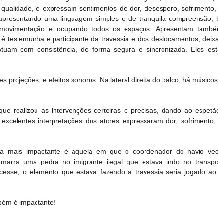
qualidade, e expressam sentimentos de dor, desespero, sofrimento, 
 apresentando uma linguagem simples e de tranquila compreensão,
 movimentação e ocupando todos os espaços. Apresentam tamb
é testemunha e participante da travessia e dos deslocamentos, deixa
 Atuam com consistência, de forma segura e sincronizada. Eles est
 projeções, e efeitos sonoros. Na lateral direita do palco, há músico
ue realizou as intervenções certeiras e precisas, dando ao espetá
xcelentes interpretações dos atores expressaram dor, sofrimento, 
a mais impactante é aquela em que o coordenador do navio veda
arra uma pedra no imigrante ilegal que estava indo no transpor
cesse, o elemento que estava fazendo a travessia seria jogado ao m
bém é impactante! 