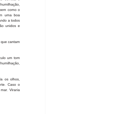
humilhação, 
 bem como o 
ém uma boa 
ndo a todos 
ão unidos e 
s que cantam 
culo um tom 
humilhação, 
 os olhos, 
te. Caso o 
ar. Viraria 