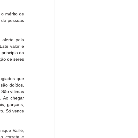
 o mérito de 
 de pessoas 
alerta pela 
ste valor é 
rincipio da 
ção de seres 
ugiados que 
são doídos, 
 São vítimas 
. Ao chegar 
s, garçons, 
o. Só vence 
que Vaillé, 
o correta e 