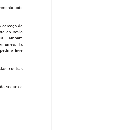
esenta todo 
a carcaça de 
te ao navio 
sia. Também 
rnantes. Há 
dir a livre 
as e outras 
ão segura e 