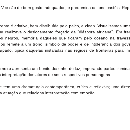
s Vee são de bom gosto, adequados, e predomina os tons pastéis. Repr
ente é criativa, bem distribuída pelo palco, e clean. Visualizamos um
ue realizava o deslocamento forçado da “diáspora africana”. Em fren
tos negros, memória daqueles que ficaram pelo oceano na traves
os remete a um trono, símbolo de poder e de intolerância dos gove
do, típica daquelas instaladas nas regiões de fronteiras para impe
rneiro apresenta um bonito desenho de luz, imperando partes iluminad
 a interpretação dos atores de seus respectivos personagens.
e tem uma dramaturgia contemporânea, crítica e reflexiva; uma direç
a atuação que relaciona interpretação com emoção.