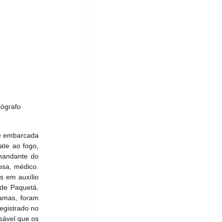
tógrafo 
e embarcada 
te ao fogo, 
mandante do 
sa, médico. 
 em auxílio 
de Paquetá. 
amas, foram 
gistrado no 
ável que os 