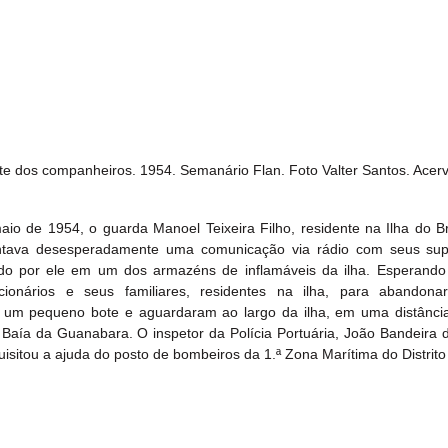
te dos companheiros. 1954. Semanário Flan. Foto Valter Santos. Acer
io de 1954, o guarda Manoel Teixeira Filho, residente na Ilha do Br
entava desesperadamente uma comunicação via rádio com seus sup
tado por ele em um dos armazéns de inflamáveis da ilha. Esperando p
ionários e seus familiares, residentes na ilha, para abandonar
m pequeno bote e aguardaram ao largo da ilha, em uma distância
aía da Guanabara. O inspetor da Polícia Portuária, João Bandeira d
isitou a ajuda do posto de bombeiros da 1.ª Zona Marítima do Distrito