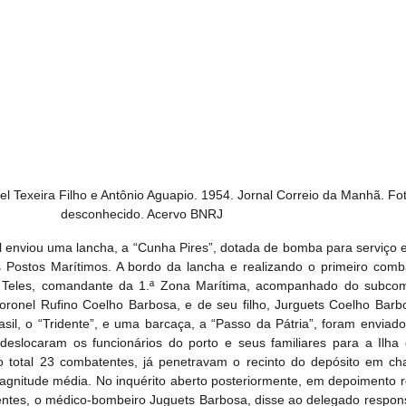
el Texeira Filho e Antônio Aguapio. 1954. Jornal Correio da Manhã. Fo
desconhecido. Acervo BNRJ
 enviou uma lancha, a “Cunha Pires”, dotada de bomba para serviço 
 Postos Marítimos. A bordo da lancha e realizando o primeiro comba
a Teles, comandante da 1.ª Zona Marítima, acompanhado do subco
oronel Rufino Coelho Barbosa, e de seu filho, Jurguets Coelho Barbo
l, o “Tridente”, e uma barcaça, a “Passo da Pátria”, foram enviados
eslocaram os funcionários do porto e seus familiares para a Ilha 
 total 23 combatentes, já penetravam o recinto do depósito em ch
gnitude média. No inquérito aberto posteriormente, em depoimento re
entes, o médico-bombeiro Juguets Barbosa, disse ao delegado respons