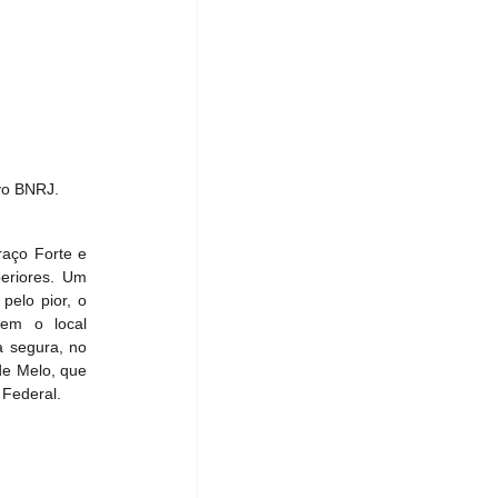
vo BNRJ.
aço Forte e 
eriores. Um 
elo pior, o 
em o local 
 segura, no 
e Melo, que 
 Federal.