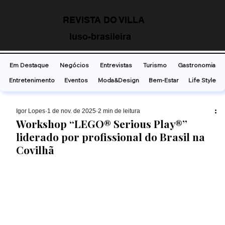
REVISTA DO VILLA
luso-brasileira
Em Destaque
Negócios
Entrevistas
Turismo
Gastronomia
Entretenimento
Eventos
Moda&Design
Bem-Estar
Life Style
Ígor Lopes
1 de nov. de 2025
2 min de leitura
Workshop “LEGO® Serious Play®”
liderado por profissional do Brasil na
Covilhã