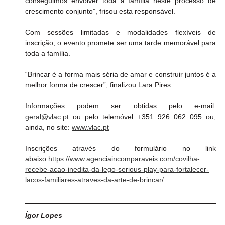
conseguimos envolver toda a família neste processo de 
crescimento conjunto”, frisou esta responsável.
Com sessões limitadas e modalidades flexíveis de 
inscrição, o evento promete ser uma tarde memorável para 
toda a família.
“Brincar é a forma mais séria de amar e construir juntos é a 
melhor forma de crescer”, finalizou Lara Pires.
Informações podem ser obtidas pelo e-mail: 
geral@vlac.pt
 ou pelo telemóvel +351 926 062 095 ou, 
ainda, no site: 
www.vlac.pt
Inscrições através do formulário no link 
abaixo:
https://www.agenciaincomparaveis.com/covilha-
recebe-acao-inedita-da-lego-serious-play-para-fortalecer-
lacos-familiares-atraves-da-arte-de-brincar/
Ígor Lopes