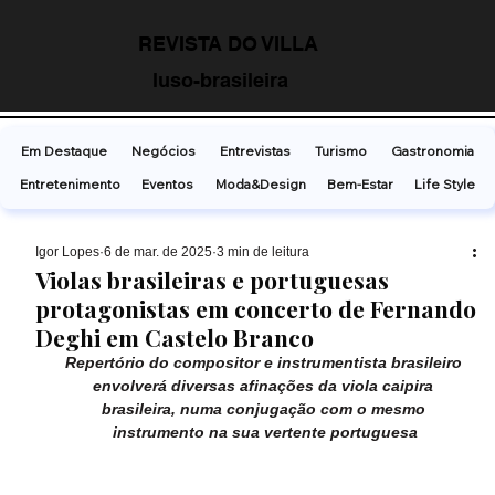
REVISTA DO VILLA
luso-brasileira
Em Destaque
Negócios
Entrevistas
Turismo
Gastronomia
Entretenimento
Eventos
Moda&Design
Bem-Estar
Life Style
Ígor Lopes
6 de mar. de 2025
3 min de leitura
Violas brasileiras e portuguesas
protagonistas em concerto de Fernando
Deghi em Castelo Branco
Repertório do compositor e instrumentista brasileiro 
envolverá diversas afinações da viola caipira 
brasileira, numa conjugação com o mesmo 
instrumento na sua vertente portuguesa