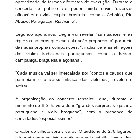
aprendizado de formas diferentes de execução. Durante o 
concerto, o público vai poder ainda ouvir “diversas 
afinações da viola caipira brasileira, como o Cebolão, Rio 
Abaixo, Paraguaçu, Rio Acima”.
Segundo apurámos, Deghi vai revelar “as nuances e as 
riquezas sonoras que cada afinação proporciona” por meio 
das suas próprias composições, “criadas para as afinações 
das violas tradicionais portuguesas, como a beiroa, 
campaniça, braguesa e açoriana”.
“Cada música vai ser intercalada por “contos e causos que 
permeiam o universo místico dos violeiros”, revelou o 
artista.
A organização do concerto ressaltou que, durante o 
momento do BIS, haverá duas “grandes surpresas: guitarra 
portuguesa e viola braguesa”, com a presença de 
convidados “especialíssimos”.
O valor do bilhete será 5 euros. O auditório de 275 lugares, 
integrado num edifício arquitetado pelo catalão Josep Lluis 