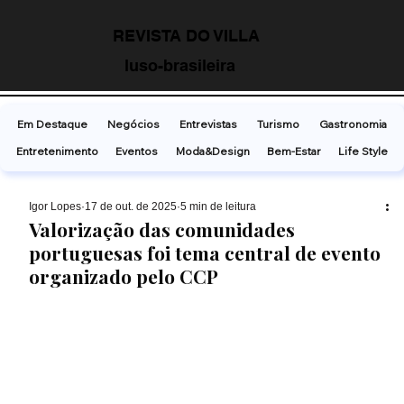
REVISTA DO VILLA
luso-brasileira
Em Destaque
Negócios
Entrevistas
Turismo
Gastronomia
Entretenimento
Eventos
Moda&Design
Bem-Estar
Life Style
Ígor Lopes
17 de out. de 2025
5 min de leitura
Valorização das comunidades
portuguesas foi tema central de evento
organizado pelo CCP