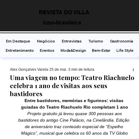
REVISTA DO VILLA
luso-brasileira
Em Destaque
Negócios
Entrevistas
Turismo
Gastronomia
Entretenimento
Eventos
Moda&Design
Bem-Estar
Life Style
Alex Gonçalves Varela
25 de mai.
3 min de leitura
Uma viagem no tempo: Teatro Riachuelo
celebra 1 ano de visitas aos seus
bastidores
Entre bastidores, memórias e figurinos: visitas 
guiadas do Teatro Riachuelo Rio completam 1 ano
Projeto gratuito já levou quase 300 pessoas aos 
bastidores do antigo Cine Palácio, na Cinelândia. Edição 
de aniversário traz conteúdo especial de “Espelho 
Mágico”, musical que celebra os 60 anos da TV Globo