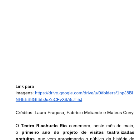
Link para 
imagens: 
https://drive.google.com/drive/u/0/folders/1npJ8BI
NHEEB8Gtt5bJgZeCFvX8A5JT5J
Créditos: Laura Fragoso, Fabrício Meliande e Mateus Cony
O 
Teatro Riachuelo Rio
 comemora, neste mês de maio, 
o 
primeiro ano do projeto de visitas teatralizadas 
gratuitas
, que vem aproximando o público da história do 