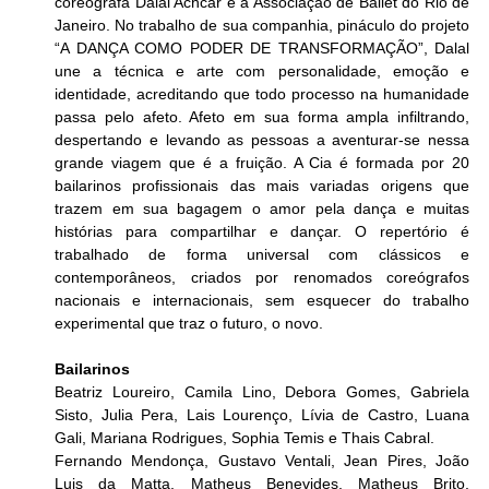
coreografa Dalal Achcar e a Associação de Ballet do Rio de 
Janeiro. No trabalho de sua companhia, pináculo do projeto 
“A DANÇA COMO PODER DE TRANSFORMAÇÃO”, Dalal 
une a técnica e arte com personalidade, emoção e 
identidade, acreditando que todo processo na humanidade 
passa pelo afeto. Afeto em sua forma ampla infiltrando, 
despertando e levando as pessoas a aventurar-se nessa 
grande viagem que é a fruição. A Cia é formada por 20 
bailarinos profissionais das mais variadas origens que 
trazem em sua bagagem o amor pela dança e muitas 
histórias para compartilhar e dançar. O repertório é 
trabalhado de forma universal com clássicos e 
contemporâneos, criados por renomados coreógrafos 
nacionais e internacionais, sem esquecer do trabalho 
experimental que traz o futuro, o novo. 
Bailarinos
Beatriz Loureiro, Camila Lino, Debora Gomes, Gabriela 
Sisto, Julia Pera, Lais Lourenço, Lívia de Castro, Luana 
Gali, Mariana Rodrigues, Sophia Temis e Thais Cabral.
Fernando Mendonça, Gustavo Ventali, Jean Pires, João 
Luis da Matta, Matheus Benevides, Matheus Brito, 