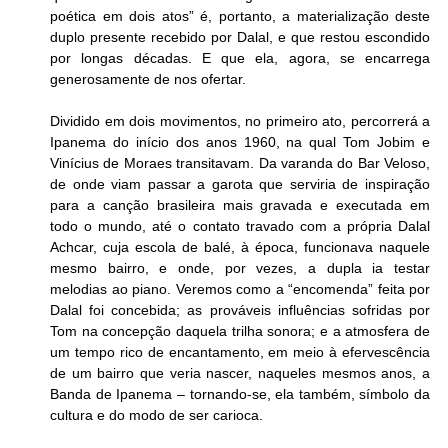
poética em dois atos” é, portanto, a materialização deste 
duplo presente recebido por Dalal, e que restou escondido 
por longas décadas. E que ela, agora, se encarrega 
generosamente de nos ofertar.
Dividido em dois movimentos, no primeiro ato, percorrerá a 
Ipanema do início dos anos 1960, na qual Tom Jobim e 
Vinícius de Moraes transitavam. Da varanda do Bar Veloso, 
de onde viam passar a garota que serviria de inspiração 
para a canção brasileira mais gravada e executada em 
todo o mundo, até o contato travado com a própria Dalal 
Achcar, cuja escola de balé, à época, funcionava naquele 
mesmo bairro, e onde, por vezes, a dupla ia testar 
melodias ao piano. Veremos como a “encomenda” feita por 
Dalal foi concebida; as prováveis influências sofridas por 
Tom na concepção daquela trilha sonora; e a atmosfera de 
um tempo rico de encantamento, em meio à efervescência 
de um bairro que veria nascer, naqueles mesmos anos, a 
Banda de Ipanema – tornando-se, ela também, símbolo da 
cultura e do modo de ser carioca.