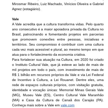
Mirosmar Ribeiro, Luiz Machado, Vinícios Oliveira e Gabriel 
Agnez (estagiário).
Vale
A Vale acredita que a cultura transforma vidas. Pelo quarto 
ano consecutivo é a maior apoiadora privada da Cultura no 
Brasil, patrocinando e fomentando projetos em parcerias 
que promovem conexões entre pessoas, iniciativas e 
territórios. Seu compromisso é contribuir com uma cultura 
cada vez mais acessível e plural, ao mesmo tempo em que 
atua para o fortalecimento da economia criativa.
Para fortalecer sua atuação na Cultura, em 2020 foi criado 
o Instituto Cultural Vale, que já esteve ao lado de mais de 
mil projetos em todo o país, com investimento de mais de 
R$ 1 bilhão em recursos próprios da Vale e via Lei Federal 
de Incentivo à Cultura, a Lei Rouanet. Dentre eles, uma 
rede de espaços culturais próprios, com visitação gratuita, 
identidade e vocação únicas: Memorial Minas Gerais Vale 
(MG), Museu Vale (ES), Centro Cultural Vale Maranhão 
(MA) e Casa da Cultura de Canaã dos Carajás (PA). 
Conheça mais sobre a Vale em 
vale.com