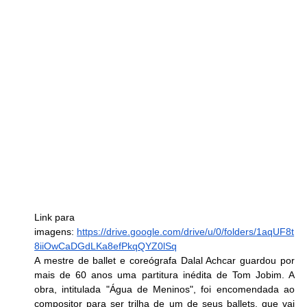
Link para 
imagens: 
https://drive.google.com/drive/u/0/folders/1aqUF8t
8iiOwCaDGdLKa8efPkqQYZ0lSq
A mestre de ballet e coreógrafa Dalal Achcar guardou por 
mais de 60 anos uma partitura inédita de Tom Jobim. A 
obra, intitulada "Água de Meninos", foi encomendada ao 
compositor para ser trilha de um de seus ballets, que vai 