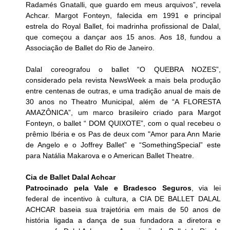
Radamés Gnatalli, que guardo em meus arquivos”, revela 
Achcar. Margot Fonteyn, falecida em 1991 e principal 
estrela do Royal Ballet, foi madrinha profissional de Dalal, 
que começou a dançar aos 15 anos. Aos 18, fundou a 
Associação de Ballet do Rio de Janeiro.
Dalal coreografou o ballet “O QUEBRA NOZES”, 
considerado pela revista NewsWeek a mais bela produção 
entre centenas de outras, e uma tradição anual de mais de 
30 anos no Theatro Municipal, além de “A FLORESTA 
AMAZÔNICA”, um marco brasileiro criado para Margot 
Fonteyn, o ballet “ DOM QUIXOTE”, com o qual recebeu o 
prêmio Ibéria e os Pas de deux com "Amor para Ann Marie 
de Angelo e o Joffrey Ballet” e “SomethingSpecial” este 
para Natália Makarova e o American Ballet Theatre.
Cia de Ballet Dalal Achcar
Patrocinado pela Vale e Bradesco Seguros
, via lei 
federal de incentivo à cultura,
a
CIA DE BALLET DALAL 
ACHCAR baseia sua trajetória em mais de 50 anos de 
história ligada a dança de sua fundadora a diretora e 