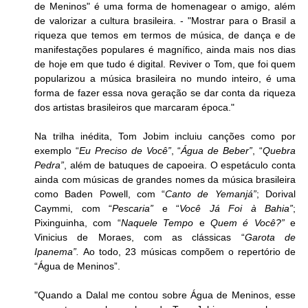
de Meninos" é uma forma de homenagear o amigo, além 
de valorizar a cultura brasileira. - "Mostrar para o Brasil a 
riqueza que temos em termos de música, de dança e de 
manifestações populares é magnífico, ainda mais nos dias 
de hoje em que tudo é digital. Reviver o Tom, que foi quem 
popularizou a música brasileira no mundo inteiro, é uma 
forma de fazer essa nova geração se dar conta da riqueza 
dos artistas brasileiros que marcaram época."
Na trilha inédita, Tom Jobim incluiu canções como por 
exemplo “
Eu Preciso de Você”
, “
Água de
Beber”
, “
Quebra 
Pedra”
, além de batuques de capoeira. O espetáculo conta 
ainda com músicas de grandes nomes da música brasileira 
como Baden Powell, com “
Canto de Yemanjá”
; Dorival 
Caymmi, com “
Pescaria”
 e “
Você Já Foi à Bahia”
; 
Pixinguinha, com “
Naquele Tempo
 e 
Quem é Você?” 
e 
Vinicius de Moraes, com as clássicas “
Garota de 
Ipanema”. 
Ao todo, 23 músicas compõem o repertório de 
“Água de Meninos”.
"Quando a Dalal me contou sobre Água de Meninos, esse 