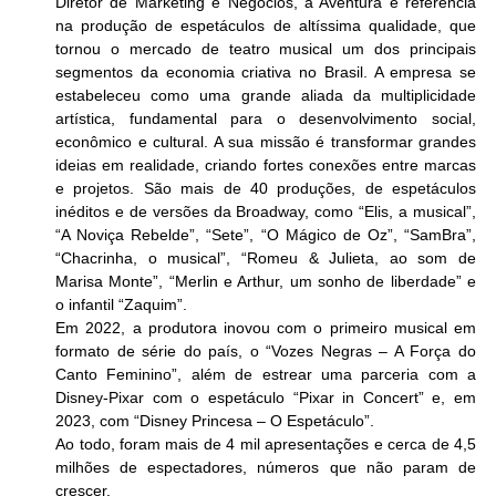
Diretor de Marketing e Negócios, a Aventura é referência 
na produção de espetáculos de altíssima qualidade, que 
tornou o mercado de teatro musical um dos principais 
segmentos da economia criativa no Brasil. A empresa se 
estabeleceu como uma grande aliada da multiplicidade 
artística, fundamental para o desenvolvimento social, 
econômico e cultural. A sua missão é transformar grandes 
ideias em realidade, criando fortes conexões entre marcas 
e projetos. São mais de 40 produções, de espetáculos 
inéditos e de versões da Broadway, como “Elis, a musical”, 
“A Noviça Rebelde”, “Sete”, “O Mágico de Oz”, “SamBra”, 
“Chacrinha, o musical”, “Romeu & Julieta, ao som de 
Marisa Monte”, “Merlin e Arthur, um sonho de liberdade” e 
o infantil “Zaquim”. 
Em 2022, a produtora inovou com o primeiro musical em 
formato de série do país, o “Vozes Negras – A Força do 
Canto Feminino”, além de estrear uma parceria com a 
Disney-Pixar com o espetáculo “Pixar in Concert” e, em 
2023, com “Disney Princesa – O Espetáculo”.
Ao todo, foram mais de 4 mil apresentações e cerca de 4,5 
milhões de espectadores, números que não param de 
crescer.