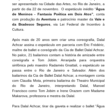
ser apresentado na Cidade das Artes, no Rio de Janeiro, a 
partir do dia 22 de novembro.  O espetáculo inédito “
Água 
de Meninos - Fantasia Poética em Dois Atos”
, conta 
com produção da 
Aventura
 e patrocínio master da 
Vale e 
da Bradesco Seguros
, via Lei Federal de Incentivo à 
Cultura. 
Após mais de 20 anos sem criar uma coreografia, Dalal 
Achcar assina o espetáculo em parceria com Éric Frédéric, 
maître de ballet e coreógrafo da Cia de Ballet Dalal Achcar. 
No palco, 21 bailarinos contam a história de amizade entre 
coreógrafa e Tom Jobim. Arranjada para orquestra 
sinfônica pelo maestro Radamés Gnattali, o espetáculo se 
passa entre o Rio de Janeiro e Salvador. Além dos 
bailarinos da Cia de Ballet Dalal Achcar, a montagem conta 
com Claudia Mota, primeira bailarina do Theatro Municipal 
do Rio de Janeiro, interpretando Dalal, 
Manoel 
Francisco 
como Tom Jobim e 
Irene Orazem 
com Madame 
Makarova, professora e mestra da Dalal. 
Para Dalal Achcar, tirar da gaveta e realizar o ballet "Água 