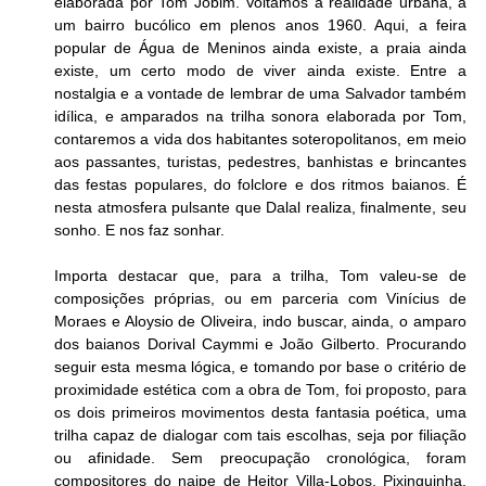
elaborada por Tom Jobim. Voltamos à realidade urbana, a 
um bairro bucólico em plenos anos 1960. Aqui, a feira 
popular de Água de Meninos ainda existe, a praia ainda 
existe, um certo modo de viver ainda existe. Entre a 
nostalgia e a vontade de lembrar de uma Salvador também 
idílica, e amparados na trilha sonora elaborada por Tom, 
contaremos a vida dos habitantes soteropolitanos, em meio 
aos passantes, turistas, pedestres, banhistas e brincantes 
das festas populares, do folclore e dos ritmos baianos. É 
nesta atmosfera pulsante que Dalal realiza, finalmente, seu 
sonho. E nos faz sonhar.
Importa destacar que, para a trilha, Tom valeu-se de 
composições próprias, ou em parceria com Vinícius de 
Moraes e Aloysio de Oliveira, indo buscar, ainda, o amparo 
dos baianos Dorival Caymmi e João Gilberto. Procurando 
seguir esta mesma lógica, e tomando por base o critério de 
proximidade estética com a obra de Tom, foi proposto, para 
os dois primeiros movimentos desta fantasia poética, uma 
trilha capaz de dialogar com tais escolhas, seja por filiação 
ou afinidade. Sem preocupação cronológica, foram 
compositores do naipe de Heitor Villa-Lobos, Pixinguinha, 