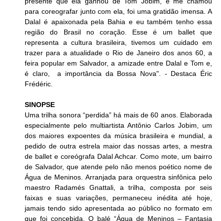
presente que ela ganhou de Tom Jobim, e me chamou 
para coreografar junto com ela, foi uma gratidão imensa. A 
Dalal é apaixonada pela Bahia e eu também tenho essa 
região do Brasil no coração. Esse é um ballet que 
representa a cultura brasileira, tivemos um cuidado em 
trazer para a atualidade o Rio de Janeiro dos anos 60, a 
feira popular em Salvador, a amizade entre Dalal e Tom e, 
é claro,  a importância da Bossa Nova". - Destaca Éric 
Frédéric. 
SINOPSE
Uma trilha sonora “perdida” há mais de 60 anos. Elaborada 
especialmente pelo multiartista Antônio Carlos Jobim, um 
dos maiores expoentes da música brasileira e mundial, a 
pedido de outra estrela maior das nossas artes, a mestra 
de ballet e coreógrafa Dalal Achcar. Como mote, um bairro 
de Salvador, que atende pelo não menos poético nome de 
Água de Meninos. Arranjada para orquestra sinfônica pelo 
maestro Radamés Gnattali, a trilha, composta por seis 
faixas e suas variações, permaneceu inédita até hoje, 
jamais tendo sido apresentada ao público no formato em 
que foi concebida. O balé “Água de Meninos – Fantasia 