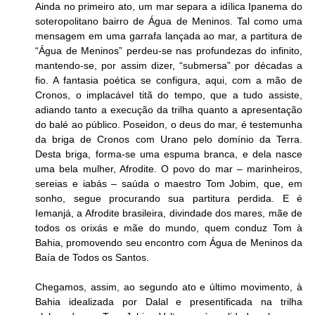
Ainda no primeiro ato, um mar separa a idílica Ipanema do 
soteropolitano bairro de Água de Meninos. Tal como uma 
mensagem em uma garrafa lançada ao mar, a partitura de 
“Água de Meninos” perdeu-se nas profundezas do infinito, 
mantendo-se, por assim dizer, “submersa” por décadas a 
fio. A fantasia poética se configura, aqui, com a mão de 
Cronos, o implacável titã do tempo, que a tudo assiste, 
adiando tanto a execução da trilha quanto a apresentação 
do balé ao público. Poseidon, o deus do mar, é testemunha 
da briga de Cronos com Urano pelo domínio da Terra. 
Desta briga, forma-se uma espuma branca, e dela nasce 
uma bela mulher, Afrodite. O povo do mar – marinheiros, 
sereias e iabás – saúda o maestro Tom Jobim, que, em 
sonho, segue procurando sua partitura perdida. E é 
Iemanjá, a Afrodite brasileira, divindade dos mares, mãe de 
todos os orixás e mãe do mundo, quem conduz Tom à 
Bahia, promovendo seu encontro com Água de Meninos da 
Baía de Todos os Santos.
Chegamos, assim, ao segundo ato e último movimento, à 
Bahia idealizada por Dalal e presentificada na trilha 