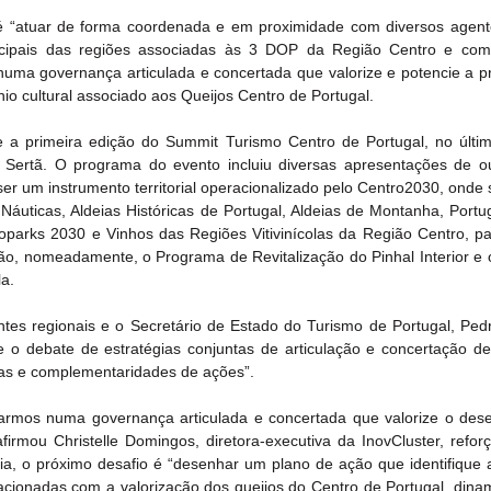
 “atuar de forma coordenada e em proximidade com diversos agentes 
ipais das regiões associadas às 3 DOP da Região Centro e com 
numa governança articulada e concertada que valorize e potencie a p
io cultural associado aos Queijos Centro de Portugal.
 a primeira edição do Summit Turismo Centro de Portugal, no últim
Sertã. O programa do evento incluiu diversas apresentações de out
 um instrumento territorial operacionalizado pelo Centro2030, onde 
 Náuticas, Aldeias Históricas de Portugal, Aldeias de Montanha, Portu
eoparks 2030 e Vinhos das Regiões Vitivinícolas da Região Centro, pa
ção, nomeadamente, o Programa de Revitalização do Pinhal Interior e o
la.
ntes regionais e o Secretário de Estado do Turismo de Portugal, Ped
e o debate de estratégias conjuntas de articulação e concertação de 
ias e complementaridades de ações”.
armos numa governança articulada e concertada que valorize o dese
afirmou Christelle Domingos, diretora-executiva da InovCluster, refor
a, o próximo desafio é “desenhar um plano de ação que identifique a
acionadas com a valorização dos queijos do Centro de Portugal, dina