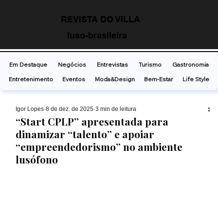
REVISTA DO VILLA
luso-brasileira
Em Destaque
Negócios
Entrevistas
Turismo
Gastronomia
Entretenimento
Eventos
Moda&Design
Bem-Estar
Life Style
Ígor Lopes
8 de dez. de 2025
3 min de leitura
“Start CPLP” apresentada para
dinamizar “talento” e apoiar
“empreendedorismo” no ambiente
lusófono