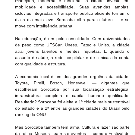
Planejada, moderna e funcional, a cidade investe em 
mobilidade e acessibilidade. Suas avenidas amplas, 
ciclovias integradas e transporte público eficiente tornam o 
dia a dia mais leve. Sorocaba olha para o futuro — e se 
move com inteligência urbana.
Na educação, é um polo consolidado. Com universidades 
de peso como UFSCar, Unesp, Fatec e Uniso, a cidade 
atrai jovens talentos e mentes inquietas. E quando o 
assunto é saúde, a rede hospitalar e de clínicas dá conta 
com qualidade e estrutura. 
A economia local é um dos grandes orgulhos da cidade. 
Toyota, Pirelli, Bosch, Honeywell — gigantes que 
escolheram Sorocaba por sua localização estratégica, 
infraestrutura completa e capital humano qualificado. 
Resultado? Sorocaba foi eleita a 1ª cidade mais sustentável 
do estado e a 2ª entre as grandes cidades do Brasil pelo 
ranking da ONU. 
Mas Sorocaba também tem alma. Cultura e lazer são parte 
da rotina. Museus, teatros e eventos — como o Festival de 