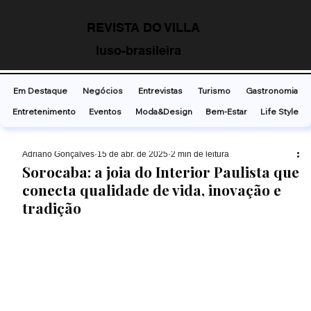
REVISTA DO VILLA
luso-brasileira
Em Destaque
Negócios
Entrevistas
Turismo
Gastronomia
Entretenimento
Eventos
Moda&Design
Bem-Estar
Life Style
Adriano Gonçalves
15 de abr. de 2025
2 min de leitura
Sorocaba: a joia do Interior Paulista que
conecta qualidade de vida, inovação e
tradição