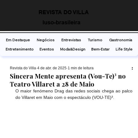
REVISTA DO VILLA
luso-brasileira
Em Destaque
Negócios
Entrevistas
Turismo
Gastronomia
Entretenimento
Eventos
Moda&Design
Bem-Estar
Life Style
Revista do Villa
4 de abr. de 2025
1 min de leitura
Sincera Mente apresenta (Vou-Te)³ no
Teatro Villaret a 28 de Maio
O maior fenómeno Drag das redes sociais chega ao palco 
do Villaret em Maio com o espectáculo (VOU-TE)³.