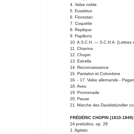
4. Valse noble 
5. Eusebius 
6. Florestan 
7. Coquette 
8. Replique 
9. Papillons 
10. A.S.C.H. — S.C.H.A. (Lettres
11. Chiarina 
12. Chopin 
13. Estrella 
14. Reconnaissance 
15. Pantalon et Colombine 
16. - 17. Valse allemande - Pagan
18. Aveu 
19. Promenade 
20. Pause 
21. Marche des Davidsbündler cont
FRÉDÉRIC CHOPIN (1810-1849)
24 prelúdios, op. 28
1. Agitato  