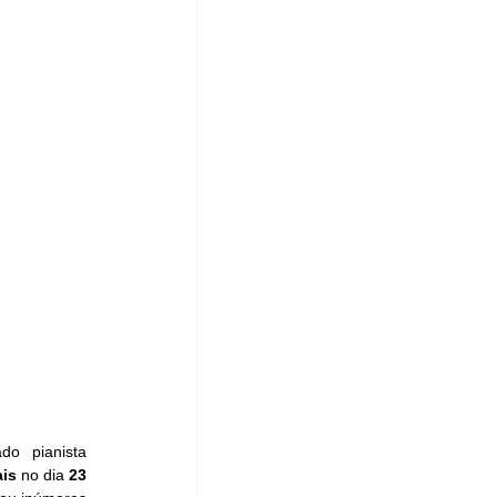
o pianista 
ais
 no dia 
23 