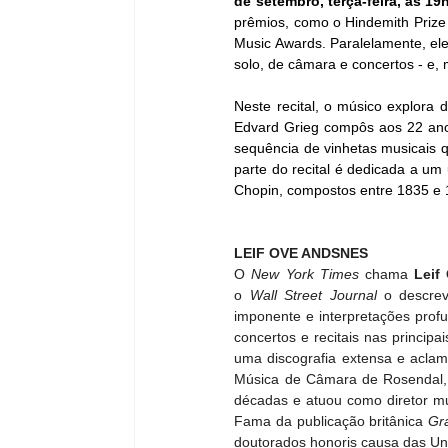
de setembro, terça-feira, às 19
prêmios, como o Hindemith Prize F
Music Awards. Paralelamente, ele
solo, de câmara e concertos - e,
Neste recital, o músico explora 
Edvard Grieg compôs aos 22 ano
sequência de vinhetas musicais q
parte do recital é dedicada a um
Chopin, compostos entre 1835 e 
LEIF OVE ANDSNES
O 
New York Times
 chama 
Leif
o 
Wall Street Journal
 o descre
imponente e interpretações prof
concertos e recitais nas princip
uma discografia extensa e aclama
Música de Câmara de Rosendal, f
décadas e atuou como diretor mus
Fama da publicação britânica 
Gr
doutorados honoris causa das Uni