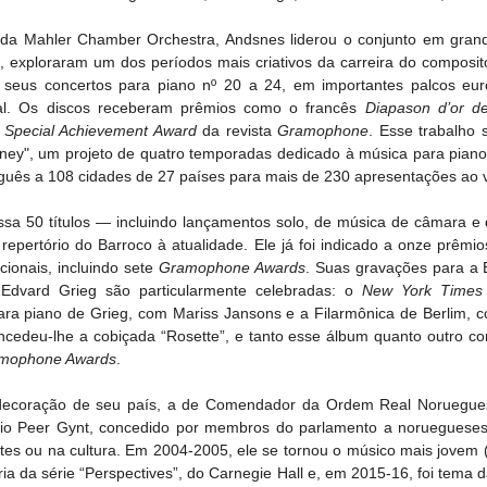
o da Mahler Chamber Orchestra, Andsnes liderou o conjunto em grande
xploraram um dos períodos mais criativos da carreira do compositor
seus concertos para piano nº 20 a 24, em importantes palcos eu
al. Os discos receberam prêmios como o francês 
Diapason d’or de
 
Special Achievement Award
 da revista 
Gramophone
. Esse trabalho 
ey", um projeto de quatro temporadas dedicado à música para piano 
guês a 108 cidades de 27 países para mais de 230 apresentações ao v
ssa 50 títulos — incluindo lançamentos solo, de música de câmara e d
repertório do Barroco à atualidade. Ele já foi indicado a onze prêmi
ionais, incluindo sete 
Gramophone Awards
. Suas gravações para a E
Edvard Grieg são particularmente celebradas: o 
New York Times
ra piano de Grieg, com Mariss Jansons e a Filarmônica de Berlim, c
ncedeu-lhe a cobiçada “Rosette”, e tanto esse álbum quanto outro co
mophone Awards
. 
decoração de seu país, a de Comendador da Ordem Real Noruegues
io Peer Gynt, concedido por membros do parlamento a noruegueses i
rtes ou na cultura. Em 2004-2005, ele se tornou o músico mais jovem (
a da série “Perspectives”, do Carnegie Hall e, em 2015-16, foi tema d