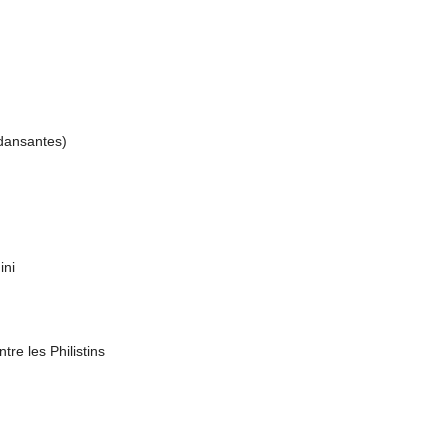
 dansantes) 
ini 
re les Philistins