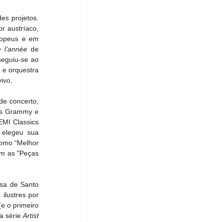
s projetos. 
 austríaco, 
ropeus e em 
 l’année
 de 
seguiu-se ao 
e orquestra 
ivo.
e concerto, 
os Grammy e 
MI Classics 
 elegeu sua 
omo “Melhor 
m as "Peças 
a de Santo 
lustres por 
e o primeiro 
a série 
Artist 