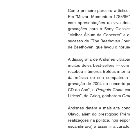
Como primeiro parceiro artístic
Em "Mozart Momentum 1785/86", e
com apresentações ao vivo dos 
gravações para a Sony Classic
"Melhor Álbum de Concerto" e o
sucesso de "The Beethoven Journ
de Beethoven, que levou o norue
A discografia de Andsnes ultrapa
muitos deles best-sellers — com 
recebeu inúmeros troféus internac
da música de seu compatriota 
gravação de 2004 do concerto pa
CD do Ano”, o 
Penguin Guide
 co
Líricas", de Grieg, ganharam 
Gra
Andsnes detém a mais alta con
Olavo, além do prestigioso Prêm
realizações na política, nos espo
escandinavo) a assumir a curadori