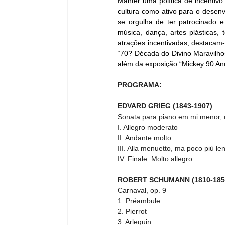
Manter uma política de incentiv
cultura como ativo para o desenvo
se orgulha de ter patrocinado e
música, dança, artes plásticas, t
atrações incentivadas, destacam-
“70? Década do Divino Maravilhos
além da exposição “Mickey 90 Ano
PROGRAMA:
EDVARD GRIEG (1843-1907)
Sonata para piano em mi menor, 
I. Allegro moderato 
II. Andante molto 
III. Alla menuetto, ma poco più le
IV. Finale: Molto allegro
ROBERT SCHUMANN (1810-185
Carnaval, op. 9
1. Préambule 
2. Pierrot 
3. Arlequin 