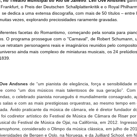
h, no Theatro Municipal do Rio de Janeiro
. 
Leif Ove Andsnes
 ganh
rankfurt, o Preis der Deutschen Schallplattenkritik e o Royal Philharm
 se dedica a uma extensa discografia, com mais de 50 títulos – entre 
 muitas vezes, explorando preciosidades raramente gravadas.
diferentes facetas do Romantismo, começando pela sonata para piano,
s. O programa prossegue com o "Carnaval", de Robert Schumann, u
ue retratam personagens reais e imaginários reunidos pelo compositor
 universo ainda mais complexo de miniaturas musicais, os 24 prelúdios
1839.
 Ove Andsnes
 de “um pianista de elegância, força e sensibilidade ma
ve como “um dos músicos mais talentosos de sua geração”. Com s
undas, o celebrado pianista norueguês é mundialmente consagrado, a
ais salas e com as mais prestigiosas orquestras, ao mesmo tempo em q
da. Ávido praticante da música de câmara, ele é diretor fundador do 
oi codiretor artístico do Festival de Música de Câmara de Risør por
ical do Festival de Música de Ojai, na Califórnia, em 2012. Ingressou
amophone, 
considerado o Olimpo da música clássica,
em julho de 201
versidades de Bergen e Oslo, na Noruega, e da Juilliard School, em N