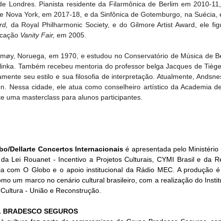
de Londres. Pianista residente da Filarmônica de Berlim em 2010-11,
 de Nova York, em 2017-18, e da Sinfônica de Gotemburgo, na Suécia, 
rd,
 da Royal Philharmonic Society, e do Gilmore Artist Award, ele figu
icação 
Vanity Fair, 
em 2005.
møy, Noruega, em 1970, e estudou no Conservatório de Música de B
linka. Também recebeu mentoria do professor belga Jacques de Tiège,
mente seu estilo e sua filosofia de interpretação. Atualmente, Andsne
n. Nessa cidade, ele atua como conselheiro artístico da Academia de 
te uma masterclass para alunos participantes.
bo/Dellarte Concertos Internacionais
 é apresentada pelo Ministério 
a Lei Rouanet - Incentivo a Projetos Culturais, CYMI Brasil e da R
ia com O Globo e o apoio institucional da Rádio MEC. A produção é d
 um marco no cenário cultural brasileiro, com a realização do Institut
 Cultura - União e Reconstrução.
L BRADESCO SEGUROS