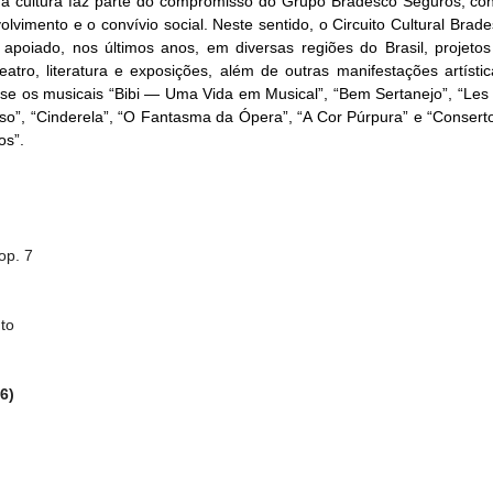
o à cultura faz parte do compromisso do Grupo Bradesco Seguros, con
lvimento e o convívio social. Neste sentido, o Circuito Cultural Brad
 apoiado, nos últimos anos, em diversas regiões do Brasil, projetos
eatro, literatura e exposições, além de outras manifestações artístic
se os musicais “Bibi — Uma Vida em Musical”, “Bem Sertanejo”, “Les M
o”, “Cinderela”, “O Fantasma da Ópera”, “A Cor Púrpura” e “Conserto 
s”. 
op. 7
nto
6)