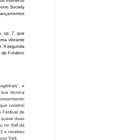
ou inúmeros 
onic Society 
lançamentos 
 op. 7, que 
ma vibrante 
. A segunda 
 de Frédéric 
gistrais”, e 
ua técnica 
presentando 
ue constrói 
Festival de 
 quase duas 
 no Hall da 
3 e recebeu 
ova York.