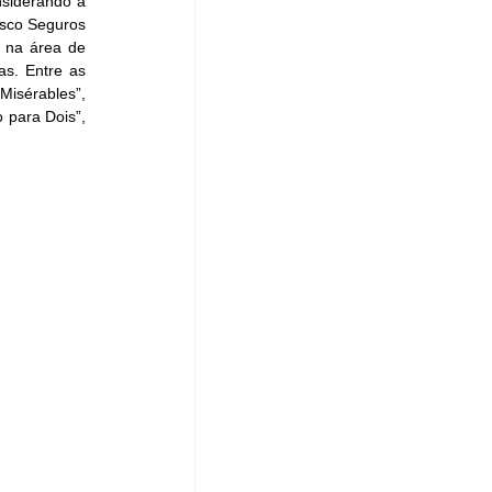
siderando a 
esco Seguros 
 na área de 
as. Entre as 
isérables”, 
para Dois”, 