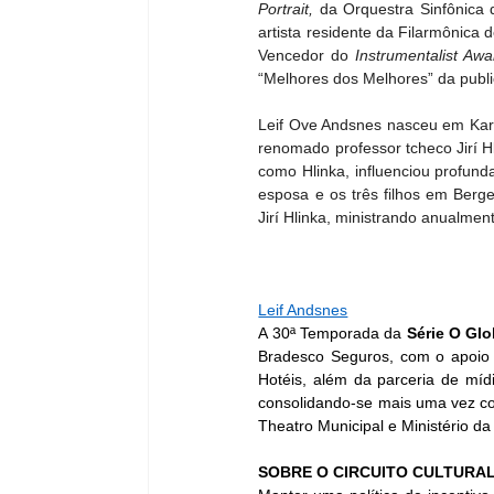
Portrait,
 da Orquestra Sinfônica 
artista residente da Filarmônica
Vencedor do 
Instrumentalist Awa
“Melhores dos Melhores” da publ
Leif Ove Andsnes nasceu em Kar
renomado professor tcheco Jirí H
como Hlinka, influenciou profunda
esposa e os três filhos em Berge
Jirí Hlinka, ministrando anualmen
Leif Andsnes
A 30ª Temporada da 
Série O Glo
Bradesco Seguros, com o apoio d
Hotéis, além da parceria de míd
consolidando-se mais uma vez como
Theatro Municipal e Ministério da
SOBRE O CIRCUITO CULTURA