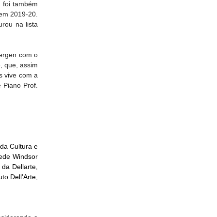
 foi também 
em 2019-20. 
rou na lista 
ergen com o 
 que, assim 
s vive com a 
Piano Prof. 
da Cultura e 
ede Windsor 
a Dellarte, 
o Dell’Arte, 