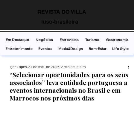
REVISTA DO VILLA
luso-brasileira
Em Destaque
Negócios
Entrevistas
Turismo
Gastronomia
Entretenimento
Eventos
Moda&Design
Bem-Estar
Life Style
Ígor Lopes
21 de mai. de 2025
2 min de leitura
“Selecionar oportunidades para os seus
associados” leva entidade portuguesa a
eventos internacionais no Brasil e em
Marrocos nos próximos dias