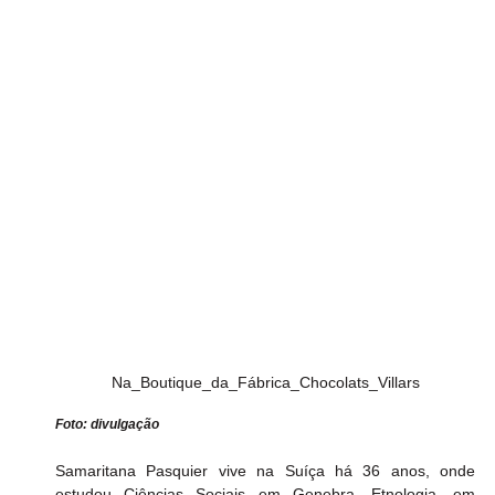
Na_Boutique_da_Fábrica_Chocolats_Villars
Foto: divulgação
Samaritana Pasquier vive na Suíça há 36 anos, onde 
estudou Ciências Sociais em Genebra, Etnologia, em 