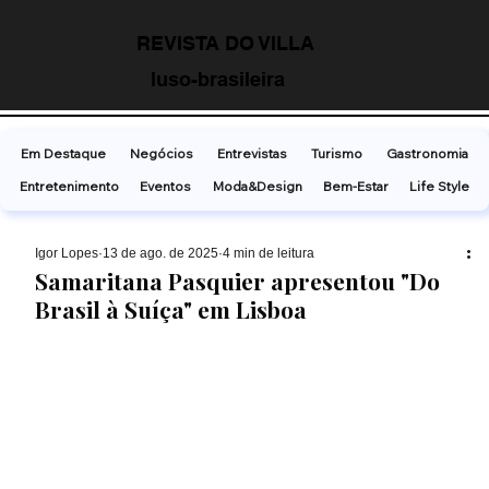
REVISTA DO VILLA
luso-brasileira
Em Destaque
Negócios
Entrevistas
Turismo
Gastronomia
Entretenimento
Eventos
Moda&Design
Bem-Estar
Life Style
Ígor Lopes
13 de ago. de 2025
4 min de leitura
Samaritana Pasquier apresentou "Do
Brasil à Suíça" em Lisboa