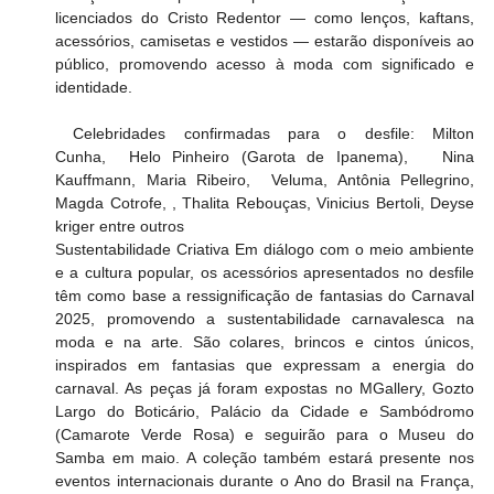
licenciados do Cristo Redentor — como lenços, kaftans, 
acessórios, camisetas e vestidos — estarão disponíveis ao 
público, promovendo acesso à moda com significado e 
identidade.
 Celebridades confirmadas para o desfile: Milton 
Cunha,  Helo Pinheiro (Garota de Ipanema),   Nina 
Kauffmann, Maria Ribeiro,  Veluma, Antônia Pellegrino, 
Magda Cotrofe, , Thalita Rebouças, Vinicius Bertoli, Deyse 
kriger entre outros
Sustentabilidade Criativa Em diálogo com o meio ambiente 
e a cultura popular, os acessórios apresentados no desfile 
têm como base a ressignificação de fantasias do Carnaval 
2025, promovendo a sustentabilidade carnavalesca na 
moda e na arte. São colares, brincos e cintos únicos, 
inspirados em fantasias que expressam a energia do 
carnaval. As peças já foram expostas no MGallery, Gozto 
Largo do Boticário, Palácio da Cidade e Sambódromo 
(Camarote Verde Rosa) e seguirão para o Museu do 
Samba em maio. A coleção também estará presente nos 
eventos internacionais durante o Ano do Brasil na França, 