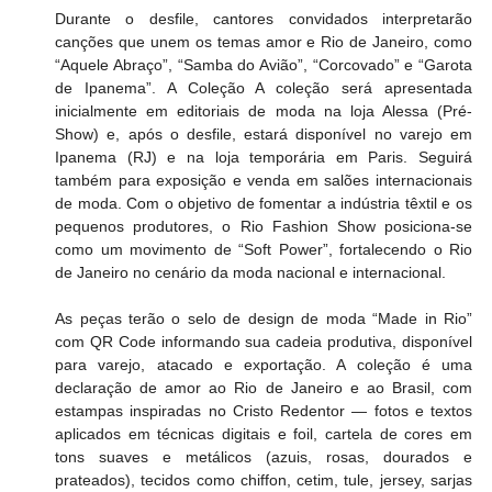
Durante o desfile, cantores convidados interpretarão 
canções que unem os temas amor e Rio de Janeiro, como 
“Aquele Abraço”, “Samba do Avião”, “Corcovado” e “Garota 
de Ipanema”. A Coleção A coleção será apresentada 
inicialmente em editoriais de moda na loja Alessa (Pré-
Show) e, após o desfile, estará disponível no varejo em 
Ipanema (RJ) e na loja temporária em Paris. Seguirá 
também para exposição e venda em salões internacionais 
de moda. Com o objetivo de fomentar a indústria têxtil e os 
pequenos produtores, o Rio Fashion Show posiciona-se 
como um movimento de “Soft Power”, fortalecendo o Rio 
de Janeiro no cenário da moda nacional e internacional. 
As peças terão o selo de design de moda “Made in Rio” 
com QR Code informando sua cadeia produtiva, disponível 
para varejo, atacado e exportação. A coleção é uma 
declaração de amor ao Rio de Janeiro e ao Brasil, com 
estampas inspiradas no Cristo Redentor — fotos e textos 
aplicados em técnicas digitais e foil, cartela de cores em 
tons suaves e metálicos (azuis, rosas, dourados e 
prateados), tecidos como chiffon, cetim, tule, jersey, sarjas 