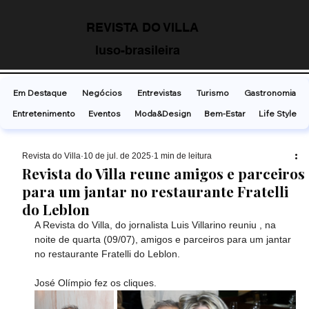
REVISTA DO VILLA
luso-brasileira
Em Destaque
Negócios
Entrevistas
Turismo
Gastronomia
Entretenimento
Eventos
Moda&Design
Bem-Estar
Life Style
Revista do Villa
10 de jul. de 2025
1 min de leitura
Revista do Villa reune amigos e parceiros
para um jantar no restaurante Fratelli
do Leblon
A Revista do Villa, do jornalista Luis Villarino reuniu , na 
noite de quarta (09/07), amigos e parceiros para um jantar 
no restaurante Fratelli do Leblon. 
José Olímpio fez os cliques.