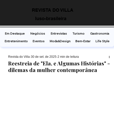
REVISTA DO VILLA
luso-brasileira
Em Destaque
Negócios
Entrevistas
Turismo
Gastronomia
Entretenimento
Eventos
Moda&Design
Bem-Estar
Life Style
Revista do Villa
30 de set. de 2025
2 min de leitura
Reestreia de "Ela, e Algumas Histórias" -
dilemas da mulher contemporânea