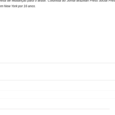
esa de Mudanças para o Brasil. Colunista do Jornal Brazilian Press Social Press
 em New York por 16 anos.