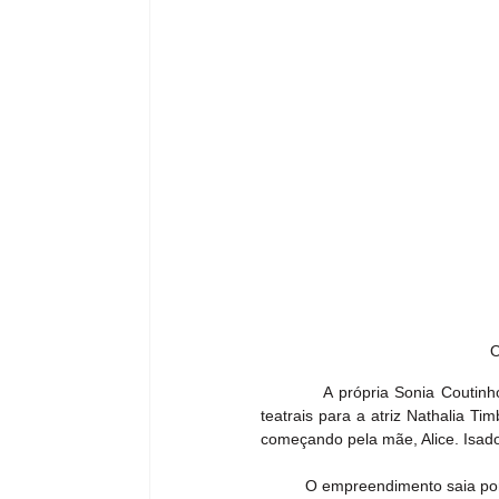
O
          A própria Sonia Couti
teatrais para a atriz Nathalia Ti
começando pela mãe, Alice. Isad
	O empreendimento saia porta a fora com vários desfiles para clientes e amigos. Participou por alguns anos no 