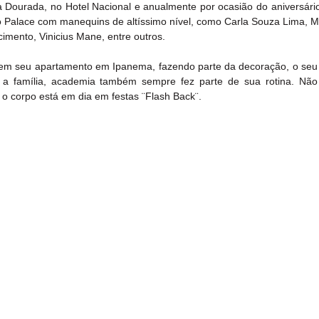
a Dourada, no Hotel Nacional e anualmente por ocasião do aniversário 
io Palace com manequins de altíssimo nível, como Carla Souza Lima, Ma
imento, Vinicius Mane, entre outros. 
ive em seu apartamento em Ipanema, fazendo parte da decoração, o seu 
a a família, academia também sempre fez parte de sua rotina. Não 
 o corpo está em dia em festas ¨Flash Back¨.