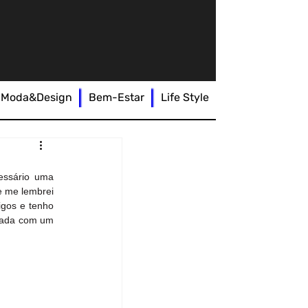
Moda&Design
Bem-Estar
Life Style
ssário uma 
e me lembrei 
gos e tenho 
sada com um 