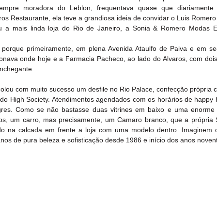
Sempre moradora do Leblon, frequentava quase que diariamente 
os Restaurante, ela teve a grandiosa ideia de convidar o Luis Romero (E
 a mais linda loja do Rio de Janeiro, a Sonia & Romero Modas E
, porque primeiramente, em plena Avenida Ataulfo de Paiva e em se
ionava onde hoje e a Farmacia Pacheco, ao lado do Alvaros, com dois
nchegante.
decolou com muito sucesso um desfile no Rio Palace, confecção própria
e do High Society. Atendimentos agendados com os horários de happy 
gres. Como se não bastasse duas vitrines em baixo e uma enorme
s, um carro, mas precisamente, um Camaro branco, que a própria S
do na calcada em frente a loja com uma modelo dentro. Imaginem o 
nos de pura beleza e sofisticação desde 1986 e início dos anos noven