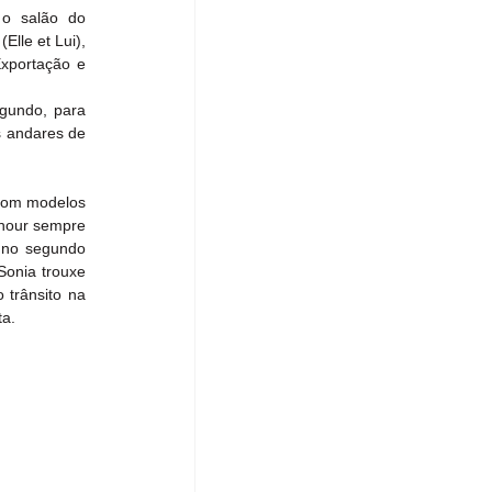
o salão do 
lle et Lui), 
xportação e 
gundo, para 
 andares de 
 com modelos 
hour sempre 
 no segundo 
onia trouxe 
trânsito na 
ta.