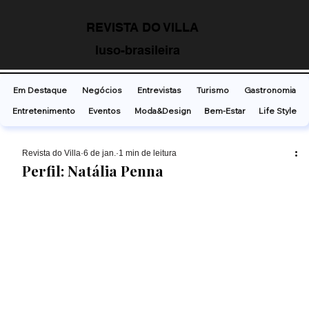
REVISTA DO VILLA
luso-brasileira
Em Destaque
Negócios
Entrevistas
Turismo
Gastronomia
Entretenimento
Eventos
Moda&Design
Bem-Estar
Life Style
Revista do Villa
6 de jan.
1 min de leitura
Perfil: Natália Penna