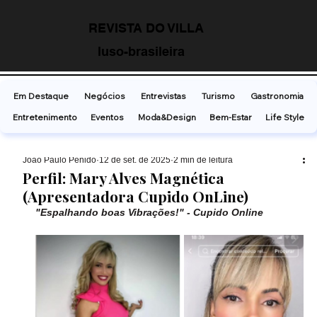
REVISTA DO VILLA
luso-brasileira
Em Destaque
Negócios
Entrevistas
Turismo
Gastronomia
Entretenimento
Eventos
Moda&Design
Bem-Estar
Life Style
João Paulo Penido
12 de set. de 2025
2 min de leitura
Perfil: Mary Alves Magnética
(Apresentadora Cupido OnLine)
"Espalhando boas Vibrações!" - Cupido Online