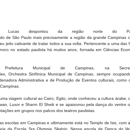
mi Lucas despontou da região norte do Pa
tado de São Paulo mais precisamente a região da grande Campinas c
eu jeito cativante de tratar todos a sua volta. Pertencente a uma das f
, moro no estado paulista há muitos anos, fornada em Ciências Econ
Prefeitura Municipal de Campinas, na Secret
des, Orchestra Sinfônica Municipal de Campinas, sempre ocupando
rdenadora Administrativa e de Produção de Eventos culturais, como c
e Campinas.
ma viagem cultural ao Cairo, Egito, onde conheceu a cultura árabe, o
wan, Luxor e Sharm El Sheik e se apaixonou pela dança do ventre o
tações em grupos nos palcos dos teatros paulistas.
ias escolas em Campinas e ultimamente está no Templo de Isis, com a 
tária da Escola Sra Olympia Silvério. Nessa escola de Dança do Ve