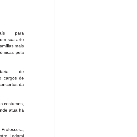
ís para 
om sua arte 
amílias mais 
ômicas pela 
aria de 
 cargos de 
oncertos da 
s costumes, 
nde atua há 
Professora, 
ntre Ledami 