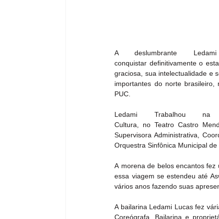
A deslumbrante Leda
conquistar definitivamente o es
graciosa, sua intelectualidade e s
importantes do norte brasileiro
PUC.
Ledami Trabalhou na 
Cultura, no Teatro Castro Men
Supervisora Administrativa, Coo
Orquestra Sinfônica Municipal d
A morena de belos encantos fez u
essa viagem se estendeu até As
vários anos fazendo suas apresen
A bailarina Ledami Lucas fez vár
Coreógrafa, Bailarina e proprie