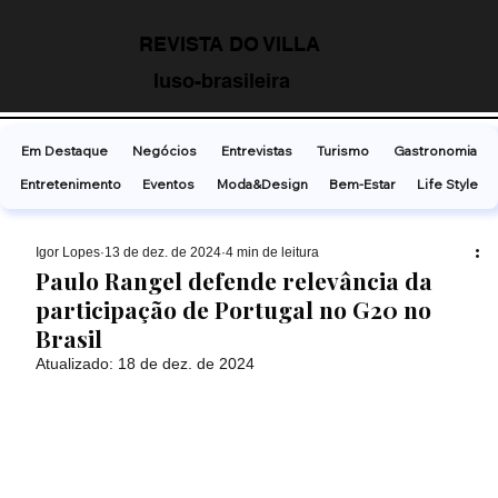
REVISTA DO VILLA
luso-brasileira
Em Destaque
Negócios
Entrevistas
Turismo
Gastronomia
Entretenimento
Eventos
Moda&Design
Bem-Estar
Life Style
Ígor Lopes
13 de dez. de 2024
4 min de leitura
Paulo Rangel defende relevância da
participação de Portugal no G20 no
Brasil
Atualizado:
18 de dez. de 2024