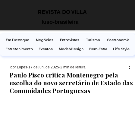
REVISTA DO VILLA
luso-brasileira
Em Destaque
Negócios
Entrevistas
Turismo
Gastronomia
Entretenimento
Eventos
Moda&Design
Bem-Estar
Life Style
Ígor Lopes
17 de jun. de 2025
2 min de leitura
Paulo Pisco critica Montenegro pela
escolha do novo secretário de Estado das
Comunidades Portuguesas