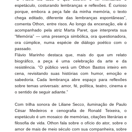
espetáculo, costurando lembranças e reflexões. É curioso 
porque, embora a peça fale da minha memória, o texto 
chega editado, diferente das lembranças espontâneas”, 
comenta Othon, entre risos. Ao longo da encenação, ele é 
acompanhado pela atriz Marta Paret, que interpreta sua 
“Memória” — uma presença simbólica, ora questionadora, 
ora cúmplice, numa espécie de diálogo poético com o 
passado.
Flávio Marinho destaca que, mais do que um relato 
biográfico, a peça é uma celebração da arte e da 
resistência. “O público verá um Othon Bastos inteiro em 
cena, revisitando suas histórias com humor, emoção e 
sabedoria. Cada lembrança abre espaço para reflexões 
sobre temas universais: amor, fé, política, teatro, cinema e 
o sentido de seguir adiante.”
Com trilha sonora de Liliane Secco, iluminação de Paulo 
César Medeiros e cenografia de Ronald Teixeira, o 
espetáculo é um mosaico de memórias, citações literárias e 
filosofia de vida. Othon fala sobre o ofício do ator, sobre o 
amor de mais de meio século com sua companheira, sobre 