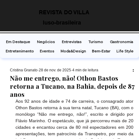
REVISTA DO VILLA
luso-brasileira
Em Destaque
Negócios
Entrevistas
Turismo
Gastronomia
Entretenimento
Eventos
Moda&Design
Bem-Estar
Life Style
Cristina Granato
28 de nov. de 2025
4 min de leitura
Não me entrego, não! Othon Bastos
retorna a Tucano, na Bahia, depois de 87
anos
Aos 92 anos de idade e 74 de carreira, o consagrado ator 
Othon Bastos retorna à sua terra natal, Tucano (BA), com o 
monólogo “Não me entrego, não!”, escrito e dirigido por 
Flávio Marinho. O espetáculo, que já percorreu mais de 20 
cidades e encantou cerca de 80 mil espectadores em 200 
apresentações, tem patrocínio da Transpetro, por meio da 