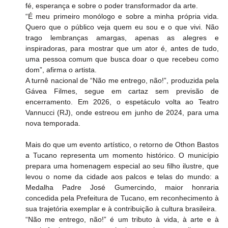
fé, esperança e sobre o poder transformador da arte.
“É meu primeiro monólogo e sobre a minha própria vida. 
Quero que o público veja quem eu sou e o que vivi. Não 
trago lembranças amargas, apenas as alegres e 
inspiradoras, para mostrar que um ator é, antes de tudo, 
uma pessoa comum que busca doar o que recebeu como 
dom”, afirma o artista.
A turnê nacional de “Não me entrego, não!”, produzida pela 
Gávea Filmes, segue em cartaz sem previsão de 
encerramento. Em 2026, o espetáculo volta ao Teatro 
Vannucci (RJ), onde estreou em junho de 2024, para uma 
nova temporada.
Mais do que um evento artístico, o retorno de Othon Bastos 
a Tucano representa um momento histórico. O município 
prepara uma homenagem especial ao seu filho ilustre, que 
levou o nome da cidade aos palcos e telas do mundo: a 
Medalha Padre José Gumercindo, maior honraria 
concedida pela Prefeitura de Tucano, em reconhecimento à 
sua trajetória exemplar e à contribuição à cultura brasileira.
“Não me entrego, não!” é um tributo à vida, à arte e à 