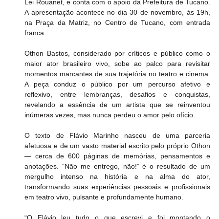
Lei Rouanet, e conta com o apoio da Prefeitura de Tucano. 
A apresentação acontece no dia 30 de novembro, às 19h, 
na Praça da Matriz, no Centro de Tucano, com entrada 
franca.
Othon Bastos, considerado por críticos e público como o 
maior ator brasileiro vivo, sobe ao palco para revisitar 
momentos marcantes de sua trajetória no teatro e cinema. 
A peça conduz o público por um percurso afetivo e 
reflexivo, entre lembranças, desafios e conquistas, 
revelando a essência de um artista que se reinventou 
inúmeras vezes, mas nunca perdeu o amor pelo ofício.
O texto de Flávio Marinho nasceu de uma parceria 
afetuosa e de um vasto material escrito pelo próprio Othon 
— cerca de 600 páginas de memórias, pensamentos e 
anotações. “Não me entrego, não!” é o resultado de um 
mergulho intenso na história e na alma do ator, 
transformando suas experiências pessoais e profissionais 
em teatro vivo, pulsante e profundamente humano.
“O Flávio leu tudo o que escrevi e foi montando o 