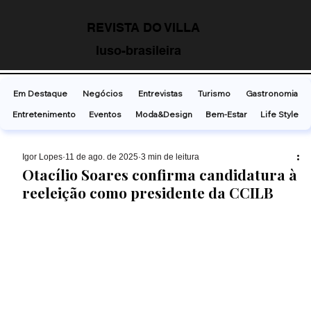
REVISTA DO VILLA
luso-brasileira
Em Destaque
Negócios
Entrevistas
Turismo
Gastronomia
Entretenimento
Eventos
Moda&Design
Bem-Estar
Life Style
Ígor Lopes
11 de ago. de 2025
3 min de leitura
Otacílio Soares confirma candidatura à
reeleição como presidente da CCILB