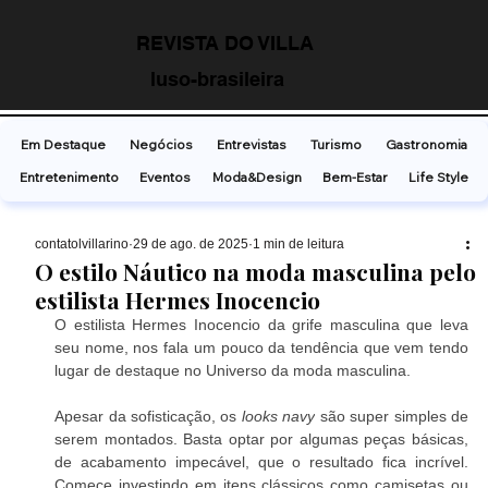
REVISTA DO VILLA
luso-brasileira
Em Destaque
Negócios
Entrevistas
Turismo
Gastronomia
Entretenimento
Eventos
Moda&Design
Bem-Estar
Life Style
contatolvillarino
29 de ago. de 2025
1 min de leitura
O estilo Náutico na moda masculina pelo
estilista Hermes Inocencio
O estilista Hermes Inocencio da grife masculina que leva 
seu nome, nos fala um pouco da tendência que vem tendo 
lugar de destaque no Universo da moda masculina.
Apesar da sofisticação, os
 looks navy
 são super simples de 
serem montados. Basta optar por algumas peças básicas, 
de acabamento impecável, que o resultado fica incrível. 
Comece investindo em itens clássicos como camisetas ou 