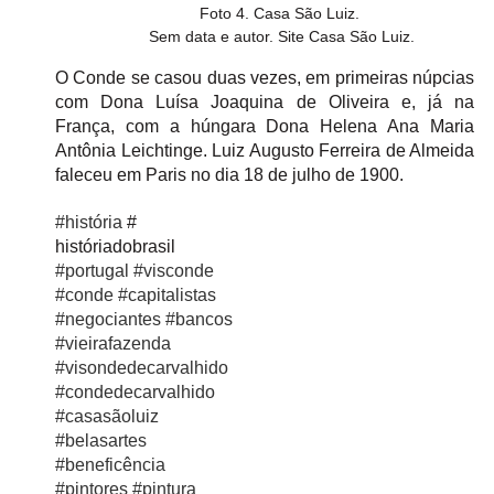
Foto 4. Casa São Luiz. 

Sem data e autor. Site Casa São Luiz.
O Conde se casou duas vezes, em primeiras núpcias 
com Dona Luísa Joaquina de Oliveira e, já na 
França, com a húngara Dona Helena Ana Maria 
Antônia Leichtinge. Luiz Augusto Ferreira de Almeida 
faleceu em Paris no dia 18 de julho de 1900.
#história
 #
históriadobrasil 
#portugal
#visconde
#conde
#capitalistas
#negociantes
#bancos
#vieirafazenda
#visondedecarvalhido
#condedecarvalhido
#casasãoluiz
#belasartes
#beneficência
#pintores
#pintura