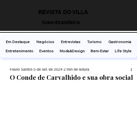
REVISTA DO VILLA
luso-brasileira
Em Destaque
Negócios
Entrevistas
Turismo
Gastronomia
Entretenimento
Eventos
Moda&Design
Bem-Estar
Life Style
Flavio Santos
5 de set. de 2024
2 min de leitura
O Conde de Carvalhido e sua obra social