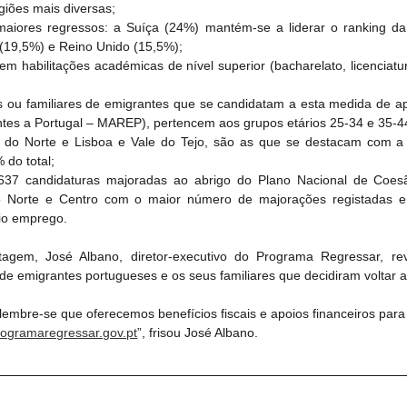
iões mais diversas;
maiores regressos: a Suíça (24%) mantém-se a liderar o ranking da
 (19,5%) e Reino Unido (15,5%);
em habilitações académicas de nível superior (bacharelato, licenciatu
es ou familiares de emigrantes que se candidatam a esta medida de ap
tes a Portugal – MAREP), pertencem aos grupos etários 25-34 e 35-4
s do Norte e Lisboa e Vale do Tejo, são as que se destacam com a 
 do total;
37 candidaturas majoradas ao abrigo do Plano Nacional de Coesão 
o Norte e Centro com o maior número de majorações registadas e 
io emprego.
agem, José Albano, diretor-executivo do Programa Regressar, rev
e emigrantes portugueses e os seus familiares que decidiram voltar a
embre-se que oferecemos benefícios fiscais e apoios financeiros para fa
ogramaregressar.gov.pt
”, frisou José Albano.