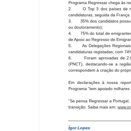
Programa Regressar chega às reg
2.      O Top 3 dos países de 
candidaturas, seguida da França
3.      35% dos candidatos possu
ou doutoramento);
4.      75% do total de emigrant
de Apoio ao Regresso de Emigran
5.      As Delegações Regionai
candidaturas registadas, com 74%
6.      Foram aprovadas de 2.6
(PNCT), destacando-se a regiã
correspondem à criação do própr
Em declarações à nossa report
Programa “tem apoiado milhares d
“Se pensa Regressar a Portugal, l
transição. Saiba mais em: 
www.pr
Ígor Lopes