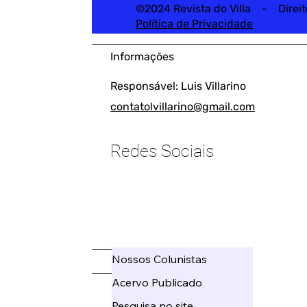
©2024 Revista do Villa - Direi
Política de Privacidade
Informações
Responsável: Luis Villarino
contatolvillarino@gmail.com
Redes Sociais
____________________
Nossos Colunistas
_____
Acervo Publicado
Pesquisa no site