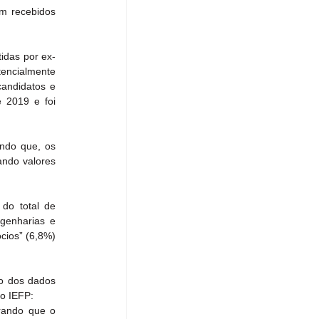
m recebidos 
idas por ex-
encialmente 
andidatos e 
 2019 e foi 
ndo que, os 
ndo valores 
o total de 
genharias e 
cios” (6,8%) 
o dos dados 
lo IEFP:
rando que o 