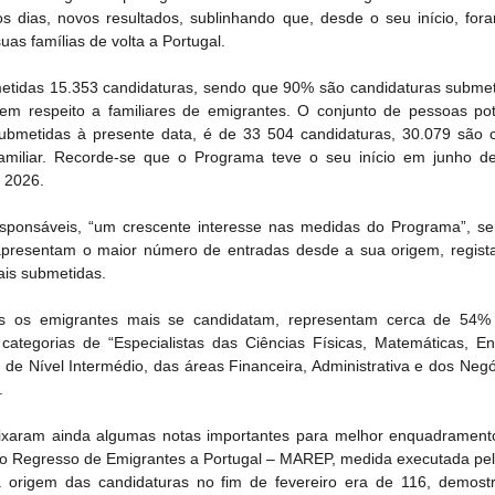
s dias, novos resultados, sublinhando que, desde o seu início, fora
as famílias de volta a Portugal.
etidas 15.353 candidaturas, sendo que 90% são candidaturas submet
em respeito a familiares de emigrantes. O conjunto de pessoas pot
ubmetidas à presente data, é de 33 504 candidaturas, 30.079 são c
miliar. Recorde-se que o Programa teve o seu início em junho de
 2026.
sponsáveis, “um crescente interesse nas medidas do Programa”, se
apresentam o maior número de entradas desde a sua origem, regista
is submetidas.
s os emigrantes mais se candidatam, representam cerca de 54% d
categorias de “Especialistas das Ciências Físicas, Matemáticas, En
 de Nível Intermédio, das áreas Financeira, Administrativa e dos Negó
.
xaram ainda algumas notas importantes para melhor enquadrament
 ao Regresso de Emigrantes a Portugal – MAREP, medida executada pe
origem das candidaturas no fim de fevereiro era de 116, demost