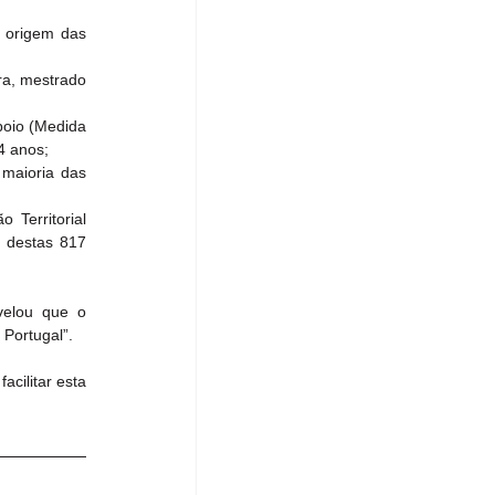
 origem das 
ra, mestrado 
oio (Medida 
4 anos;
maioria das 
Territorial 
destas 817 
elou que o 
 Portugal”.
cilitar esta 