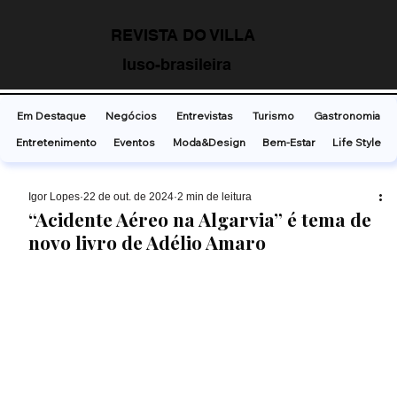
REVISTA DO VILLA
luso-brasileira
Em Destaque
Negócios
Entrevistas
Turismo
Gastronomia
Entretenimento
Eventos
Moda&Design
Bem-Estar
Life Style
Ígor Lopes
22 de out. de 2024
2 min de leitura
“Acidente Aéreo na Algarvia” é tema de
novo livro de Adélio Amaro