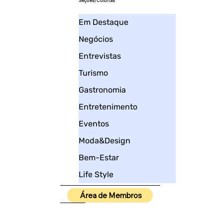
Seções/Colunas
Em Destaque
Negócios
Entrevistas
Turismo
Gastronomia
Entretenimento
Eventos
Moda&Design
Bem-Estar
Life Style
____________________
Área de Membros
_____