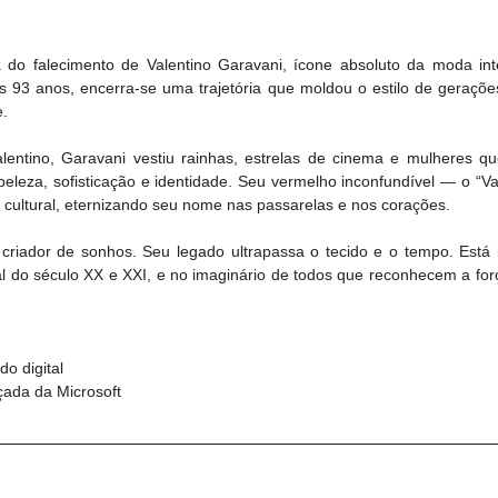
do falecimento de Valentino Garavani, ícone absoluto da moda inte
os 93 anos, encerra-se uma trajetória que moldou o estilo de gerações
e.
lentino, Garavani vestiu rainhas, estrelas de cinema e mulheres q
leza, sofisticação e identidade. Seu vermelho inconfundível — o “Val
e cultural, eternizando seu nome nas passarelas e nos corações.
 criador de sonhos. Seu legado ultrapassa o tecido e o tempo. Está 
ual do século XX e XXI, e no imaginário de todos que reconhecem a for
o digital  
ançada da Microsoft