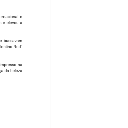
rnacional e 
 e elevou a 
ue buscavam 
entino Red” 
impresso na 
ça da beleza 