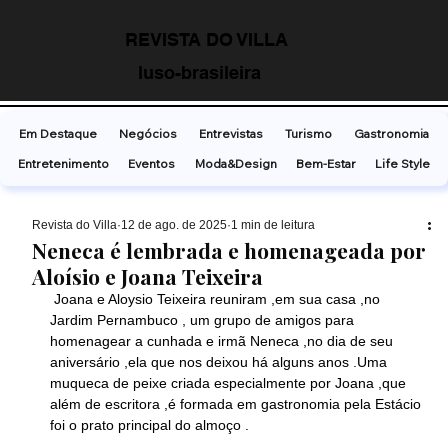
REVISTA DO VILLA
luso-brasileira
Em Destaque
Negócios
Entrevistas
Turismo
Gastronomia
Entretenimento
Eventos
Moda&Design
Bem-Estar
Life Style
Revista do Villa
12 de ago. de 2025
1 min de leitura
Neneca é lembrada e homenageada por
Aloísio e Joana Teixeira
 Joana e Aloysio Teixeira reuniram ,em sua casa ,no 
Jardim Pernambuco , um grupo de amigos para 
homenagear a cunhada e irmã Neneca ,no dia de seu 
aniversário ,ela que nos deixou há alguns anos .Uma 
muqueca de peixe criada especialmente por Joana ,que 
além de escritora ,é formada em gastronomia pela Estácio 
foi o prato principal do almoço .                                             