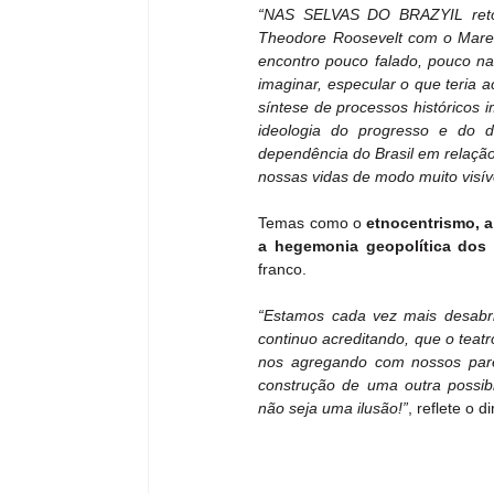
“NAS SELVAS DO BRAZYIL retoma
Theodore Roosevelt com o Mare
encontro pouco falado, pouco na
imaginar, especular o que teria 
síntese de processos históricos i
ideologia do progresso e do de
dependência do Brasil em relaçã
nossas vidas de modo muito visív
Temas como o 
etnocentrismo, a
a hegemonia geopolítica dos 
franco.
“Estamos cada vez mais desabrig
continuo acreditando, que o teat
nos agregando com nossos pares
construção de uma outra possibi
não seja uma ilusão!”
, reflete o di