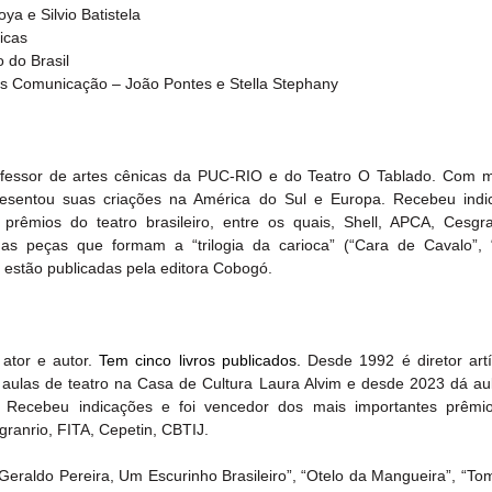
a e Silvio Batistela
icas
 do Brasil
s Comunicação – João Pontes e Stella Stephany
rofessor de artes cênicas da PUC-RIO e do Teatro O Tablado. Com ma
esentou suas criações na América do Sul e Europa. Recebeu indic
prêmios do teatro brasileiro, entre os quais, Shell, APCA, Cesgra
as peças que formam a “trilogia da carioca” (“Cara de Cavalo”, 
 estão publicadas pela editora Cobogó.
 ator e autor. 
Tem cinco livros publicados. 
Desde 1992 é diretor artí
aulas de teatro na Casa de Cultura Laura Alvim e desde 2023 dá aul
 Recebeu indicações e foi vencedor dos mais importantes prêmio
granrio, FITA, Cepetin, CBTIJ.
“Geraldo Pereira, Um Escurinho Brasileiro”, “Otelo da Mangueira”, “Tom 