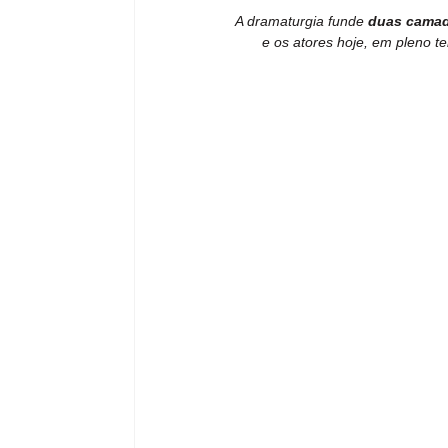
A dramaturgia funde 
duas camad
e os atores hoje, em pleno t