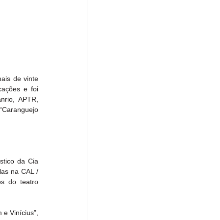
is de vinte 
ações e foi 
nrio, APTR, 
“Caranguejo 
stico da Cia 
as na CAL / 
s do teatro 
e Vinícius”, 