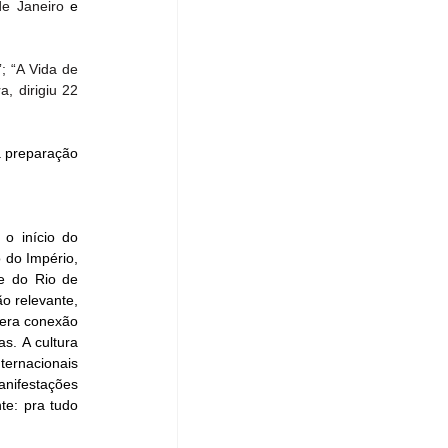
de Janeiro
 e 
; “A Vida de 
, dirigiu 22 
a preparação 
o início do 
 do Império, 
e do Rio de 
 relevante, 
gera conexão 
s. A cultura 
ernacionais 
anifestações 
e: pra tudo 