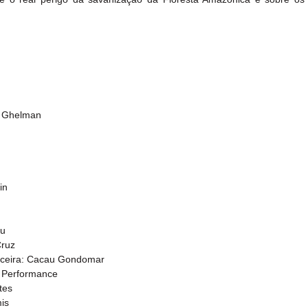
o Ghelman
in
cu
Cruz
anceira: Cacau Gondomar
d Performance
tes
is