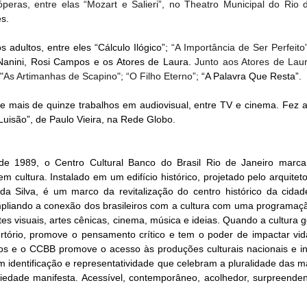
óperas, entre elas “Mozart e Salieri”, no Theatro Municipal do Rio 
es.
s adultos, entre eles “Cálculo Ilógico”; 
“A Importância de Ser Perfeito”
anini, Rosi Campos e os Atores de Laura. 
Junto aos Atores de Laura
 "As Artimanhas de Scapino"; “O Filho Eterno”; 
“A Palavra Que Resta”.
is e mais de quinze trabalhos em audiovisual, entre TV e cinema. Fez 
Luisão”, de Paulo Vieira, na Rede Globo.
 1989, o Centro Cultural Banco do Brasil Rio de Janeiro marca 
m cultura. Instalado em um edifício histórico, projetado pelo arquiteto
a Silva, é um marco da revitalização do centro histórico da cidad
pliando a conexão dos brasileiros com a cultura com uma programação
tes visuais, artes cênicas, cinema, música e ideias. Quando a cultura 
pertório, promove o pensamento crítico e tem o poder de impactar vida
iros e o CCBB promove o acesso às produções culturais nacionais e int
m identificação e representatividade que celebram a pluralidade das m
iedade manifesta. Acessível, contemporâneo, acolhedor, surpreendent