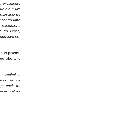
presidente 
e ele é um 
xercício de 
ncontro uma 
r exemplo, a 
 do Brasil, 
onunciam em 
eus povos, 
o aberto e 
creditei, e 
 Assim vamos 
potência de 
ana. Talvez 