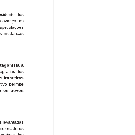
sidente dos 
 avança, os 
speculações 
as mudanças 
agonista a 
grafias dos 
 fronteiras 
tivo permite 
e os povos 
 levantadas 
istoriadores 
perigos das 