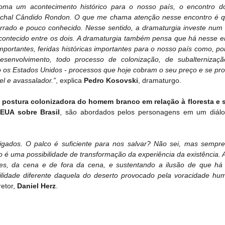
 um acontecimento histórico para o nosso país, o encontro do 
chal Cândido Rondon. O que me chama atenção nesse encontro é qu
rrado e pouco conhecido. Nesse sentido, a dramaturgia investe num e
acontecido entre os dois. A dramaturgia também pensa que há nesse e
mportantes, feridas históricas importantes para o nosso país como, po
senvolvimento, todo processo de colonização, de subalternização
o os Estados Unidos - processos que hoje cobram o seu preço e se pr
el e avassalador.”
, explica 
Pedro Kosovski
, dramaturgo.
 postura colonizadora do homem branco em relação à floresta e s
EUA sobre Brasil
, são abordados pelos personagens em um diálog
ados. O palco é suficiente para nos salvar? Não sei, mas sempre a
ro é uma possibilidade de transformação da experiência da existência.
, da cena e de fora da cena, e sustentando a ilusão de que há 
lidade diferente daquela do deserto provocado pela voracidade hum
retor, 
Daniel Herz
.