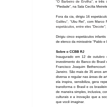
“O Barbeiro de Ervilha”; 
e três 
“Piedade”, na Sala Cecília Meirel
Fora da cia, dirigiu 16 espetáculo
Galileu”;
 “Ubu Rei”, com Marco N
espetáculos, entre eles 
"
Decote
"
;
Dirigiu cinco espetáculos infant
de elenco da minissérie “Pablo e 
Sobre o CCBB RJ
Inaugurado em 12 de outubro de
investimento do Banco do Brasil e
Francisco Joaquim Bethencourt d
Janeiro. São mais de 35 anos am
diversa e regular nas áreas de ar
ela inspira, sensibiliza, gera re
transforma o Brasil e os brasile
de maneira simples, inclusiva, co
culturais e a inovação que a soc
que você imaginar.  