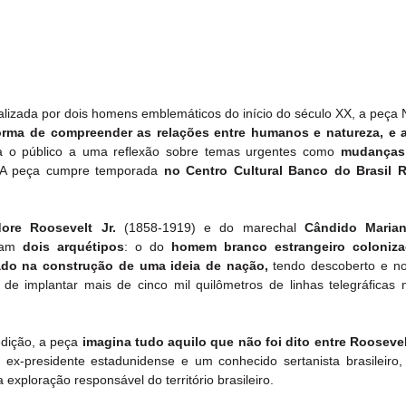
ealizada por dois homens emblemáticos do início do século XX, a peça
orma de compreender as relações entre humanos e natureza, e a
a o público a uma reflexão sobre temas urgentes como 
mudanças c
A peça cumpre temporada 
no Centro Cultural Banco do Brasil R
ore Roosevelt Jr.
 (
1858
-
1919
)
 e do marechal
Cândido Marian
cam 
dois arquétipos
:
o do
 homem branco estrangeiro coloniza
ado na construção de uma ideia de nação, 
tendo descoberto e no
e implantar mais de cinco mil quilômetros de linhas telegráficas na
dição, a peça 
ex-presidente estadunidense e um conhecido sertanista brasileiro, m
 exploração responsável do território brasileiro.