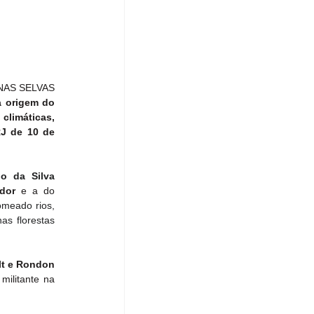
 NAS SELVAS 
 origem do 
limáticas, 
J de 10 de 
o da Silva 
dor 
e a do
meado rios, 
s florestas 
imagina tudo aquilo que não foi dito entre Roosevelt e Rondon 
ilitante na 