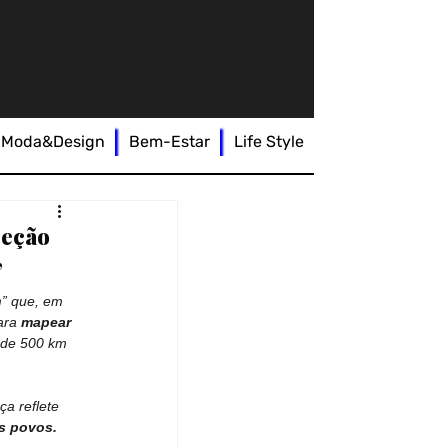
Moda&Design
Bem-Estar
Life Style
reção
,
n
” que, em 
ara 
mapear 
 de 500 km 
ça reflete 
s povos.