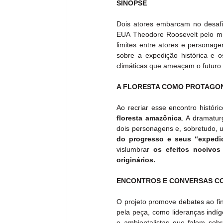
SINOPSE
Dois atores embarcam no desafi
EUA Theodore Roosevelt pelo mít
limites entre atores e personage
sobre a expedição histórica e o
climáticas que ameaçam o futuro 
A FLORESTA COMO PROTAGO
Ao recriar esse encontro hist
floresta amazônica
. A dramatur
dois personagens e, sobretudo,
do progresso e seus “expedi
vislumbrar
 os efeitos nocivos
originários.
ENCONTROS E CONVERSAS C
O projeto promove debates ao fi
pela peça, como lideranças indíge
e ambientalistas que falem sob