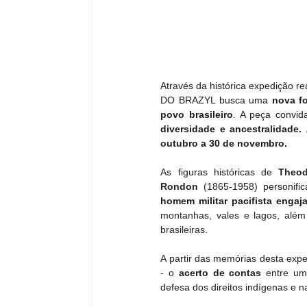
Através da histórica expedição r
DO BRAZYL busca uma 
nova f
povo brasileiro
. A peça convid
diversidade e ancestralidade.
 
outubro a 30 de novembro.
As figuras históricas de 
Theod
Rondon
 (
1865
-
1958
)
 personifi
homem militar pacifista engaj
montanhas, vales e lagos, além d
brasileiras.
A partir das memórias desta expe
- o
 acerto de contas
 entre um 
defesa dos direitos indígenas e na