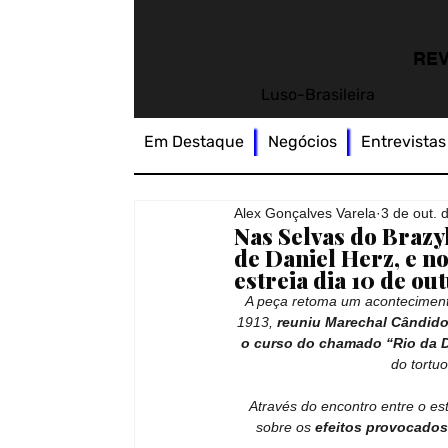
REV
Luso-Brasileira
Em Destaque
Negócios
Entrevistas
Alex Gonçalves Varela
3 de out. 
Nas Selvas do Brazy
de Daniel Herz, e n
estreia dia 10 de o
A peça retoma um acontecimento 
1913, 
reuniu Marechal Cândid
o curso do chamado “Rio da D
do tortuo
Através do encontro entre o est
sobre os 
efeitos provocados