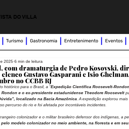
ISTA DO VILLA
Turismo
Gastronomia
Entretenimento
Eventos
de 2025
6 min de leitura
l, com dramaturgia de Pedro Kosovski, di
o elenco Gustavo Gasparani e Isio Ghelman
utubro no CCBB RJ
histórico para o Brasil, a “
Expedição Científica Roosevelt-Rondo
o Rondon e o ex-presidente estadunidense Theodore Roosevelt
 p
úvida”, localizado na Bacia Amazônica
. A expedição explorou mais
so percurso do rio e foi afetada por incontáveis incidentes.
rangeiro colonizador e o militar brasileiro defensor dos indígenas, a pe
 pelo modelo colonizador no meio ambiente, na floresta
e em seu