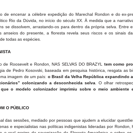
o de encenar a célebre expedição do Marechal Rondon e do ex-pre
ico Rio da Dúvida, no início do século XX. À medida que a narrativa
ns se dissolvem, arrastando-os para dentro da própria selva. Entre e
s anseios do presente, a floresta revela seus riscos e os sinais d
de todas as espécies.
NISTA
órico de Roosevelt e Rondon, NAS SELVAS DO BRAZYL
tem como prot
gia de Pedro Kosovski, baseada em pesquisa histórica, resgata as bio
 uma imagem de um país: 
o Brasil da Velha República expandindo as
cionários” colonizando a desconhecida selva
. O olhar retrospec
 que o modelo colonizador imprimiu sobre o meio ambiente 
OM O PÚBLICO
nal das sessões, mediado por pessoas que ajudem a elucidar questões
nas e especialistas nas políticas indigenistas lideradas por Rondon, h
re o real perigo da savanização da Floresta Amazônica e sobre os 