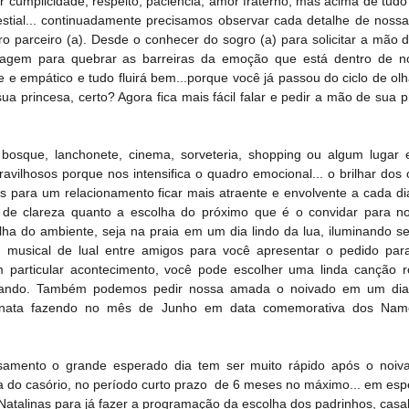
r cumplicidade, respeito, paciência, amor fraterno, mas acima de tudo
tial... continuadamente precisamos observar cada detalhe de nossa 
o parceiro (a). Desde o conhecer do sogro (a) para solicitar a mão da
ragem para quebrar as barreiras da emoção que está dentro de nó
e e empático e tudo fluirá bem...porque você já passou do ciclo de olh
a princesa, certo? Agora fica mais fácil falar e pedir a mão de sua p
sque, lanchonete, cinema, sorveteria, shopping ou algum lugar e
ilhosos porque nos intensifica o quadro emocional... o brilhar dos o
 para um relacionamento ficar mais atraente e envolvente a cada dia
 de clareza quanto a escolha do próximo que é o convidar para noi
lha do ambiente, seja na praia em um dia lindo da lua, iluminando s
usical de lual entre amigos para você apresentar o pedido para
particular acontecimento, você pode escolher uma linda canção r
tando. Também podemos pedir nossa amada o noivado em um dia e
nata fazendo no mês de Junho em data comemorativa dos Namo
samento o grande esperado dia tem ser muito rápido após o noiva
 do casório, no período curto prazo  de 6 meses no máximo... em espe
atalinas para já fazer a programação da escolha dos padrinhos, casal 