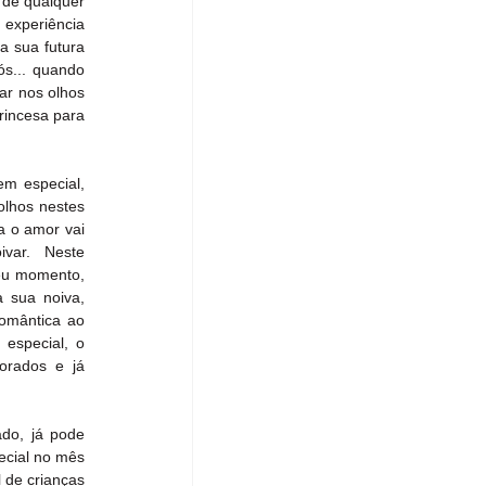
 de qualquer 
experiência 
 sua futura 
s... quando 
ar nos olhos 
rincesa para 
m especial, 
lhos nestes 
 o amor vai 
var.  Neste 
eu momento, 
 sua noiva, 
omântica ao 
special, o 
rados e já 
do, já pode 
cial no mês 
de crianças 