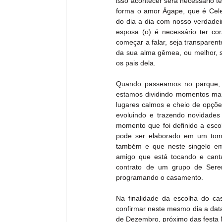
isso acontecer será necessário te
forma o amor Ágape, que é Celes
do dia a dia com nosso verdadeir
esposa (o) é necessário ter co
começar a falar, seja transparent
da sua alma gêmea, ou melhor, su
os pais dela.
Quando passeamos no parque, bo
estamos dividindo momentos marav
lugares calmos e cheio de opções
evoluindo e trazendo novidades
momento que foi definido a esco
pode ser elaborado em um tom m
também e que neste singelo em 
amigo que está tocando e can
contrato de um grupo de Sere
programando o casamento.
Na finalidade da escolha do ca
confirmar neste mesmo dia a data
de Dezembro, próximo das festa N