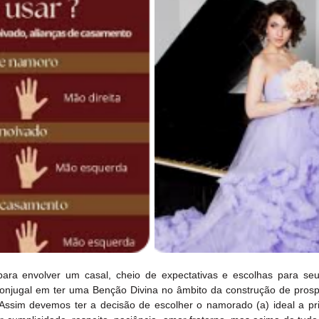
a envolver um casal, cheio de expectativas e escolhas para seu f
conjugal em ter uma Benção Divina no âmbito da construção de prospe
Assim devemos ter a decisão de escolher o namorado (a) ideal a prin