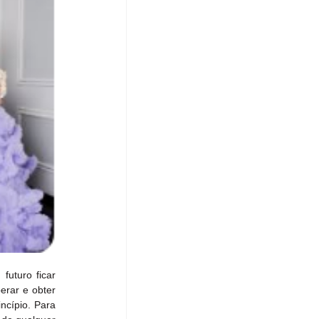
uturo ficar 
rar e obter 
cípio. Para 